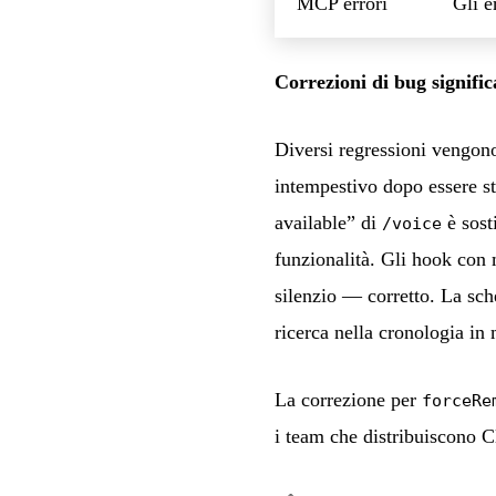
MCP errori
Gli 
Correzioni di bug signific
Diversi regressioni vengono
intempestivo dopo essere st
available” di
è sost
/voice
funzionalità. Gli hook con 
silenzio — corretto. La sc
ricerca nella cronologia 
La correzione per
forceRe
i team che distribuiscono 