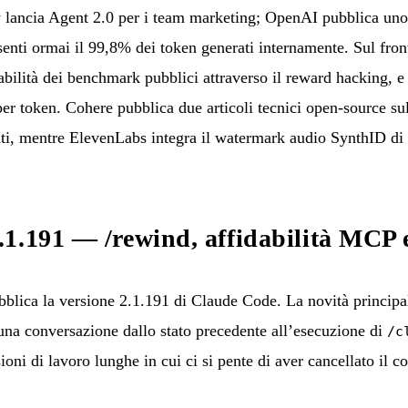
 lancia Agent 2.0 per i team marketing; OpenAI pubblica un
ti ormai il 99,8% dei token generati internamente. Sul front
dabilità dei benchmark pubblici attraverso il reward hacking, e
per token. Cohere pubblica due articoli tecnici open-source su
enti, mentre ElevenLabs integra il watermark audio SynthID 
.1.191 — /rewind, affidabilità MCP
lica la versione 2.1.191 di Claude Code. La novità princip
una conversazione dallo stato precedente all’esecuzione di
/c
ioni di lavoro lunghe in cui ci si pente di aver cancellato il co