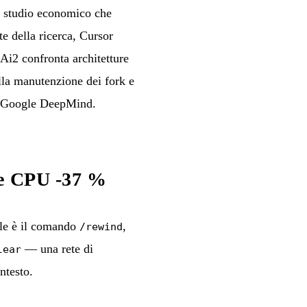
o studio economico che
e della ricerca, Cursor
 Ai2 confronta architetture
lla manutenzione dei fork e
di Google DeepMind.
 e CPU -37 %
ale è il comando
,
/rewind
— una rete di
lear
ntesto.