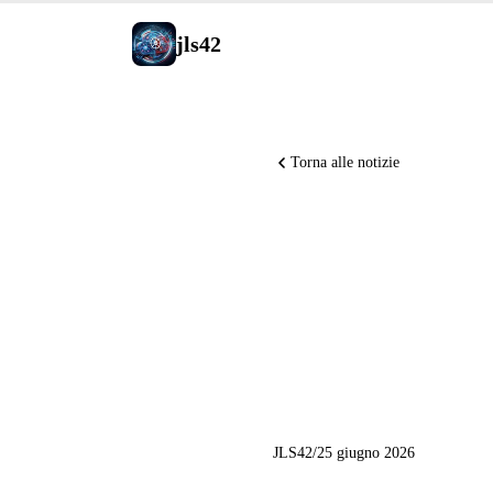
jls42
Torna alle notizie
Claude C
Notebook
rassegna 
JLS42
/
25 giugno 2026