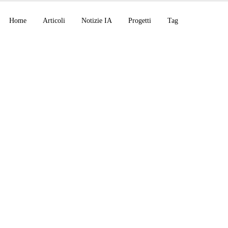
Home
Articoli
Notizie IA
Progetti
Tag
ode v2.1.191, Gemini
s e Runway Agent 2.0
IA del 25 giugno 2026