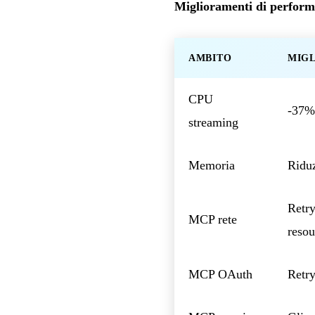
Miglioramenti di perform
AMBITO
MIG
CPU
-37% 
streaming
Memoria
Riduz
Retry
MCP rete
resou
MCP OAuth
Retry