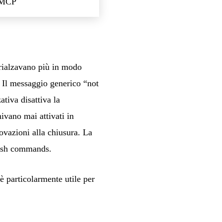
g MCP
 rialzavano più in modo
. Il messaggio generico “not
tiva disattiva la
ivano mai attivati in
ovazioni alla chiusura. La
lash commands.
 particolarmente utile per