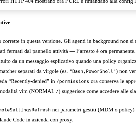
errori HTTP 404 mostrano ora l’URL e rimandano alla confi
ative
 corrette in questa versione. Gli agenti in background non si
ati fermati dal pannello attività — l’arresto è ora permanente
ituito da un messaggio esplicativo quando una policy organizza
matcher separati da virgole (es.
) non ven
"Bash,PowerShell"
heda “Recently-denied” in
ora conserva le appr
/permissions
in modalità vim (NORMAL
) suggerisce come accedere alle s
/
nei parametri gestiti (MDM o policy) è
moteSettingsRefresh
Claude Code in azienda con proxy.