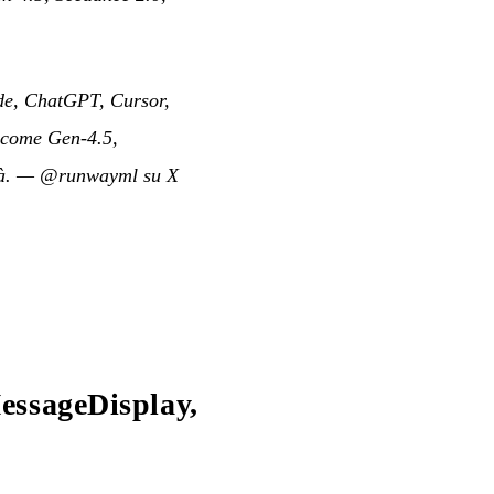
de, ChatGPT, Cursor,
, come Gen-4.5,
à.
—
@runwayml su X
essageDisplay,