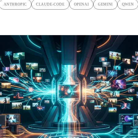
ANTHROPIC
CLAUDE-CODE
OPENAI
GEMINI
QWEN