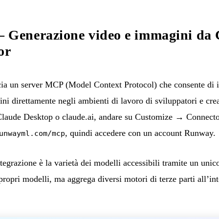
enerazione video e immagini da 
or
 un server MCP (Model Context Protocol) che consente di int
i direttamente negli ambienti di lavoro di sviluppatori e cre
 Claude Desktop o claude.ai, andare su Customize → Connector
, quindi accedere con un account Runway.
unwayml.com/mcp
ntegrazione è la varietà dei modelli accessibili tramite un unic
opri modelli, ma aggrega diversi motori di terze parti all’int