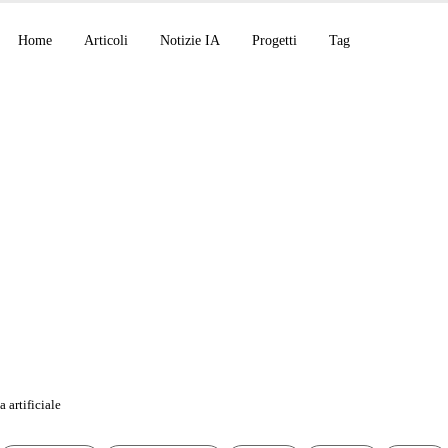
Home
Articoli
Notizie IA
Progetti
Tag
CP, Claude Code v2.
CP privati di OpenAI
 artificiale