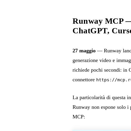
Runway MCP — G
ChatGPT, Curs
27 maggio
— Runway lancia
generazione video e immagin
richiede pochi secondi: in
connettore
https://mcp.r
La particolarità di questa i
Runway non espone solo i pr
MCP: