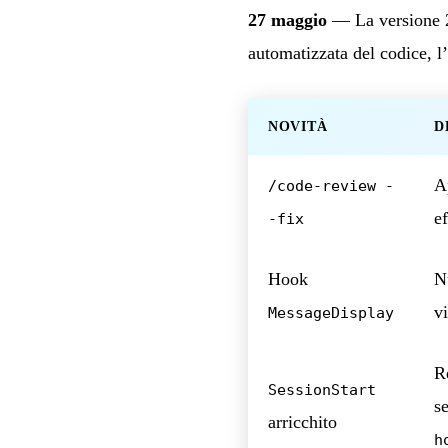
27 maggio
— La versione 2.
automatizzata del codice, l’
NOVITÀ
D
A
/code-review -
e
-fix
Hook
N
v
MessageDisplay
R
SessionStart
se
arricchito
h