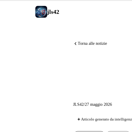
jls42
Torna alle notizie
Runway M
tunnel M
JLS42
/
27 maggio 2026
Articolo generato da intelligenza