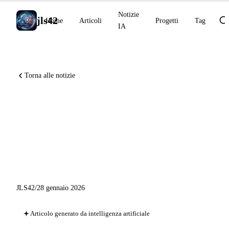
Notizie
jls42
Home
Articoli
Progetti
Tag
IA
Torna alle notizie
Novità AI 28 gennaio 2026:
Gemini in Chrome, Prism
OpenAI, strumenti interattivi
Claude
JLS42
/
28 gennaio 2026
Articolo generato da intelligenza artificiale