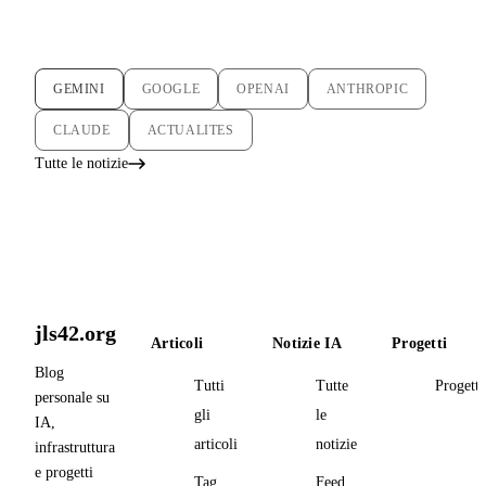
GEMINI
GOOGLE
OPENAI
ANTHROPIC
CLAUDE
ACTUALITES
Tutte le notizie
jls42.org
Articoli
Notizie IA
Progetti
Blog
Tutti
Tutte
Progetti
personale su
gli
le
IA,
articoli
notizie
infrastruttura
e progetti
Tag
Feed