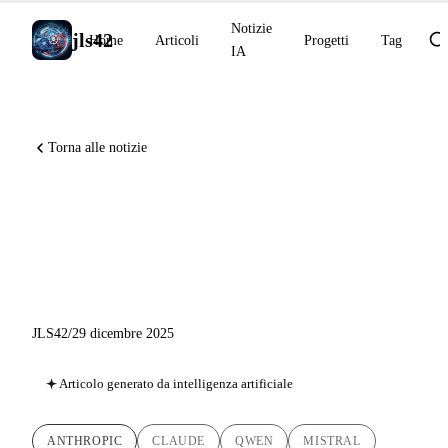
Notizie
jls42
Home
Articoli
Progetti
Tag
IA
Torna alle notizie
Notizie IA 29 dicembre 2025:
Claude 2x Uso, Qwen TTS,
Mistral Skills
JLS42
/
29 dicembre 2025
Articolo generato da intelligenza artificiale
ANTHROPIC
CLAUDE
QWEN
MISTRAL