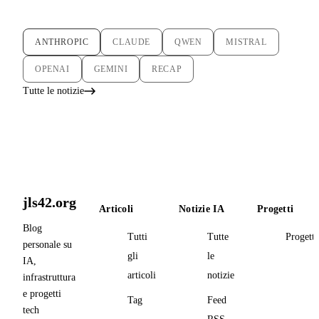
ANTHROPIC
CLAUDE
QWEN
MISTRAL
OPENAI
GEMINI
RECAP
Tutte le notizie
jls42.org
Articoli
Notizie IA
Progetti
Blog
Tutti
Tutte
Progetti
personale su
gli
le
IA,
articoli
notizie
infrastruttura
e progetti
Tag
Feed
tech