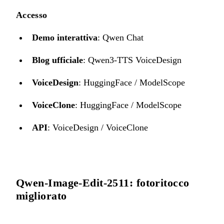
Accesso
Demo interattiva
:
Qwen Chat
Blog ufficiale
:
Qwen3-TTS VoiceDesign
VoiceDesign
:
HuggingFace
/
ModelScope
VoiceClone
:
HuggingFace
/
ModelScope
API
:
VoiceDesign
/
VoiceClone
Qwen-Image-Edit-2511: fotoritocco
migliorato