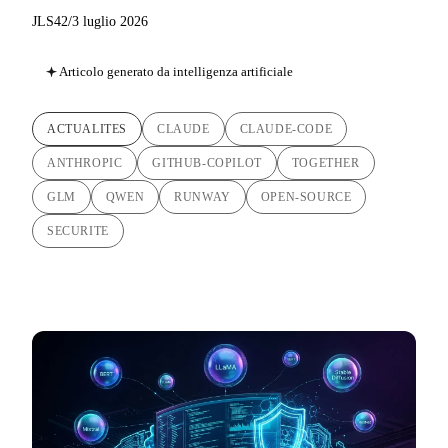
JLS42
/
3 luglio 2026
Articolo generato da intelligenza artificiale
ACTUALITES
CLAUDE
CLAUDE-CODE
ANTHROPIC
GITHUB-COPILOT
TOGETHER
GLM
QWEN
RUNWAY
OPEN-SOURCE
SECURITE