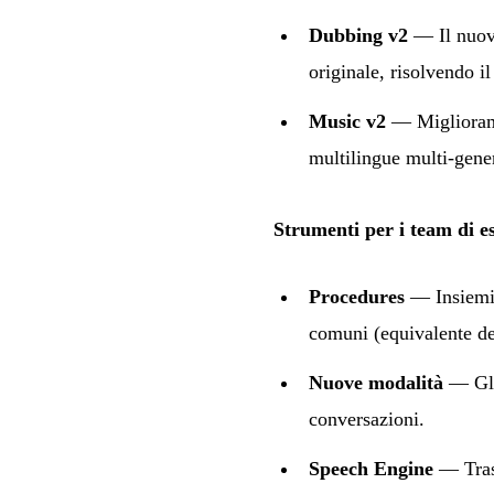
Dubbing v2
— Il nuovo
originale, risolvendo i
Music v2
— Miglioramen
multilingue multi-gene
Strumenti per i team di es
Procedures
— Insiemi 
comuni (equivalente del
Nuove modalità
— Gli 
conversazioni.
Speech Engine
— Trasf