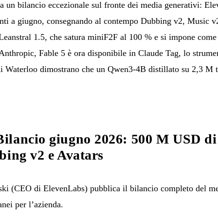
da un bilancio eccezionale sul fronte dei media generativi: E
enti a giugno, consegnando al contempo Dubbing v2, Music v2
a Leanstral 1.5, che satura miniF2F al 100 % e si impone come
Anthropic, Fable 5 è ora disponibile in Claude Tag, lo strumen
 di Waterloo dimostrano che un Qwen3-4B distillato su 2,3 M 
ilancio giugno 2026: 500 M USD d
bing v2 e Avatars
i (CEO di ElevenLabs) pubblica il bilancio completo del me
anei per l’azienda.