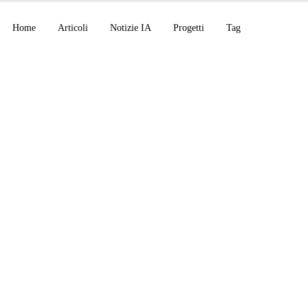
Home
Articoli
Notizie IA
Progetti
Tag
bs supera i 500 M US
gno, Leanstral 1.5 s
Fable 5 distribuito i