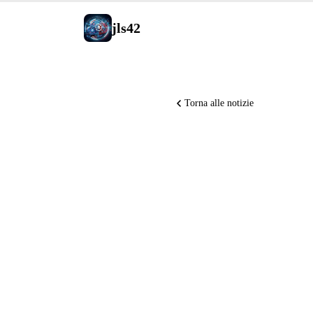
jls42
Torna alle notizie
ElevenLa
ARR a giu
miniF2F, 
Tag