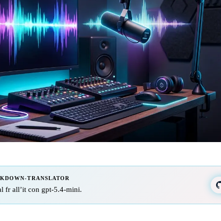
RKDOWN-TRANSLATOR
l fr all’it con gpt-5.4-mini.