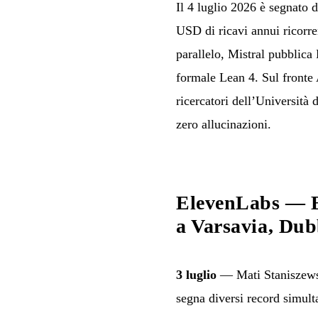
Il 4 luglio 2026 è segnato 
USD di ricavi annui ricorr
parallelo, Mistral pubblic
formale Lean 4. Sul fronte 
ricercatori dell’Università
zero allucinazioni.
ElevenLabs — B
a Varsavia, Dub
3 luglio
— Mati Staniszewsk
segna diversi record simult