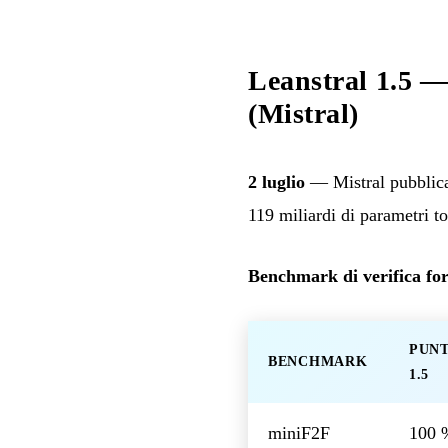
Leanstral 1.5 —
(Mistral)
2 luglio
— Mistral pubbli
119 miliardi di parametri to
Benchmark di verifica fo
PUN
BENCHMARK
1.5
miniF2F
100 %