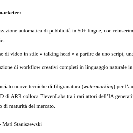
marketer:
azione automatica di pubblicità in 50+ lingue, con reinserime
ie.
di video in stile « talking head » a partire da uno script, un
ione di workflow creativi completi in linguaggio naturale in
ciato nuove tecniche di filigranatura (
watermarking
) per l’a
di ARR colloca ElevenLabs tra i rari attori dell’IA generati
io di maturità del mercato.
 Mati Staniszewski