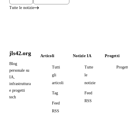
Tutte le notizie
jls42.org
Articoli
Notizie IA
Progetti
Blog
Tutti
Tutte
Progetti
personale su
gli
le
IA,
articoli
notizie
infrastruttura
e progetti
Tag
Feed
tech
RSS
Feed
RSS