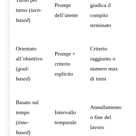
Turno per
Prompt
giudica il
turno (
turn-
dell’utente
compito
l
based
)
terminato
Orientato
Criterio
Prompt +
all’obiettivo
raggiunto o
criterio
(
goal-
numero max
esplicito
based
)
di turni
Basato sul
Annullamento
tempo
Intervallo
o fine del
(
time-
temporale
lavoro
based
)