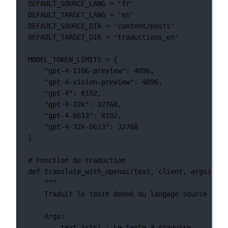
DEFAULT_SOURCE_LANG
=
'fr'
DEFAULT_TARGET_LANG
=
'en'
DEFAULT_SOURCE_DIR
=
'content/posts'
DEFAULT_TARGET_DIR
=
'traductions_en'
MODEL_TOKEN_LIMITS
=
 {
"gpt-4-1106-preview"
: 
4096
,
"gpt-4-vision-preview"
: 
4096
,
"gpt-4"
: 
8192
,
"gpt-4-32k"
: 
32768
,
"gpt-4-0613"
: 
8192
,
"gpt-4-32k-0613"
: 
32768
}
# Fonction de traduction
def
translate_with_openai
(text, client, args):
"""
Traduit le texte donné du langage source au l
Args:
text (str) : Le texte à traduire.