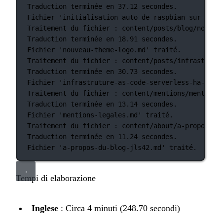
Traduction
terminée
en
37.12
secondes.
Fichier
'initialisation-auto-de-raspbian-sur-rasp
Traitement
du
fichier
:
content/posts/blog/nouvea
Traduction
terminée
en
18.91
secondes.
Fichier
'nouveau-theme-logo.md'
traité.
Traitement
du
fichier
:
content/posts/infrastruct
Traduction
terminée
en
30.73
secondes.
Fichier
'infrastruture-as-code-serverless-ha-jls4
Traitement
du
fichier
:
content/mentions/mentions
Traduction
terminée
en
13.14
secondes.
Fichier
'mentions-legales.md'
traité.
Traitement
du
fichier
:
content/about/a-propos-du
Traduction
terminée
en
11.24
secondes.
Fichier
'a-propos-du-blog-jls42.md'
traité.
Tempi di elaborazione
Inglese
: Circa 4 minuti (248.70 secondi)