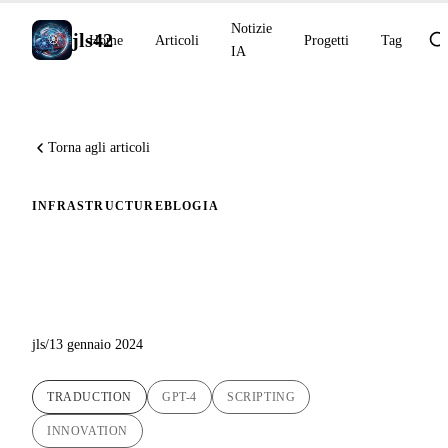
Notizie
jls42
Home
Articoli
Progetti
Tag
IA
Torna agli articoli
INFRASTRUCTURE
BLOG
IA
Rivoluzionare le Traduzioni
degli Articoli del Blog con l'IA
jls
/
13 gennaio 2024
TRADUCTION
GPT-4
SCRIPTING
INNOVATION