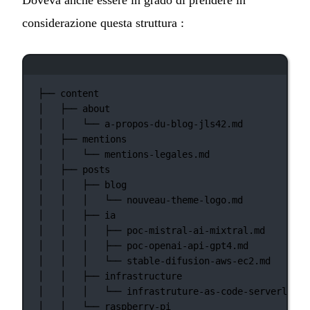
Doveva anche essere in grado di prendere in
considerazione questa struttura :
Finestra del terminale
├──
content
│
├──
about
│
│
└──
a-propos-du-blog-jls42.md
│
├──
mentions
│
│
└──
mentions-legales.md
│
├──
posts
│
│
├──
blog
│
│
│
└──
nouveau-theme-logo.md
│
│
├──
ia
│
│
│
├──
poc-mistral-ai-mixtral.md
│
│
│
├──
poc-openai-api-gpt4.md
│
│
│
└──
stable-difusion-aws-ec2.md
│
│
├──
infrastructure
│
│
│
└──
infrastruture-as-code-serverless-
│
│
└──
raspberry-pi