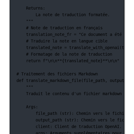
Returns:
La note de traduction formatée.
"""
# Note de traduction en français
translation_note_fr 
=
"Ce document a été trad
# Traduire la note en langue cible
translated_note 
=
 translate_with_openai(trans
# Formatage de la note de traduction
return
f
"
\n\n
**
{
translated_note
}
**
\n\n
"
# Traitement des fichiers Markdown
def
translate_markdown_file
(file_path, output_pat
"""
Traduit le contenu d'un fichier markdown en u
Args:
file_path (str): Chemin vers le fichier m
output_path (str): Chemin vers le fichier
client: Client de traduction OpenAI.
args: Arguments supplémentaires pour le p