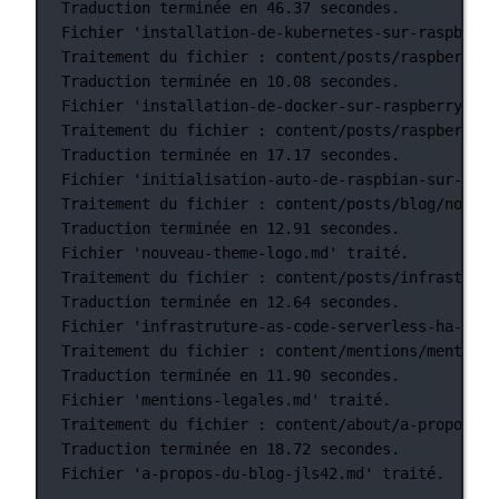
Traduction
terminée
en
46.37
secondes.
Fichier
'installation-de-kubernetes-sur-raspberry
Traitement
du
fichier
:
content/posts/raspberry-p
Traduction
terminée
en
10.08
secondes.
Fichier
'installation-de-docker-sur-raspberry-pi-
Traitement
du
fichier
:
content/posts/raspberry-p
Traduction
terminée
en
17.17
secondes.
Fichier
'initialisation-auto-de-raspbian-sur-rasp
Traitement
du
fichier
:
content/posts/blog/nouvea
Traduction
terminée
en
12.91
secondes.
Fichier
'nouveau-theme-logo.md'
traité.
Traitement
du
fichier
:
content/posts/infrastruct
Traduction
terminée
en
12.64
secondes.
Fichier
'infrastruture-as-code-serverless-ha-jls4
Traitement
du
fichier
:
content/mentions/mentions
Traduction
terminée
en
11.90
secondes.
Fichier
'mentions-legales.md'
traité.
Traitement
du
fichier
:
content/about/a-propos-du
Traduction
terminée
en
18.72
secondes.
Fichier
'a-propos-du-blog-jls42.md'
traité.