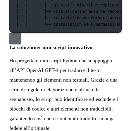
│
│
├──
glusterfs_distribue_replique_sur_
│
│
├──
initialisation-auto-de-raspbian-s
│
│
├──
installation-de-docker-sur-raspbe
│
│
└──
installation-de-kubernetes-sur-ra
La soluzione: uno script innovativo
Ho progettato uno script Python che si appoggia
all’API OpenAI GPT-4 per tradurre il testo
mantenendo gli elementi non testuali. Grazie a una
serie di regole di elaborazione e all’uso di
segnaposto, lo script può identificare ed escludere i
blocchi di codice e altri elementi non traducibili,
garantendo così che il contenuto tradotto rimanga
fedele all’originale.