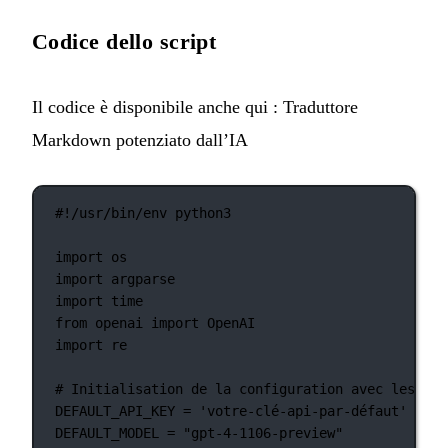
Codice dello script
Il codice è disponibile anche qui :
Traduttore
Markdown potenziato dall’IA
#!/usr/bin/env python3
import
 os
import
 argparse
import
 time
from
 openai 
import
 OpenAI
import
 re
# Initialisation de la configuration avec les val
DEFAULT_API_KEY
=
'votre-clé-api-par-défaut'
DEFAULT_MODEL
=
"gpt-4-1106-preview"