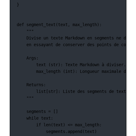
}
def
segment_text
(text, max_length):
"""
Divise un texte Markdown en segments ne dépas
en essayant de conserver des points de coupur
Args:
text (str): Texte Markdown à diviser.
max_length (int): Longueur maximale de ch
Returns:
list[str]: Liste des segments de texte Ma
"""
segments 
=
 []
while
 text:
if
len
(text) 
<=
 max_length:
segments.append(text)