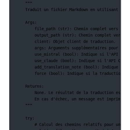
"""
Traduit un fichier Markdown en utilisant les 
Args:
file_path (str): Chemin complet vers le f
output_path (str): Chemin complet vers le
client: Objet client de traduction.
args: Arguments supplémentaires pour la t
use_mistral (bool): Indique si l'API Mist
use_claude (bool): Indique si l'API Claud
add_translation_note (bool): Indique si u
force (bool): Indique si la traduction do
Returns:
None. Le résultat de la traduction est éc
En cas d'échec, un message est imprimé po
"""
try
:
# Calcul des chemins relatifs pour un aff