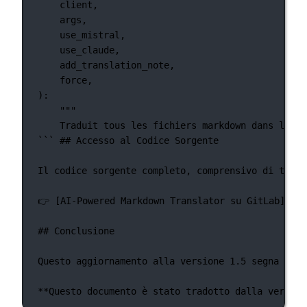
client,
args,
use_mistral,
use_claude,
add_translation_note,
force,
):
"""
Traduit tous les fichiers markdown dans le ré
``` ## Accesso al Codice Sorgente
Il codice sorgente completo, comprensivo di tutte
👉 [AI-Powered Markdown Translator su GitLab](htt
## Conclusione
Questo aggiornamento alla versione 1.5 segna un p
**Questo documento è stato tradotto dalla version