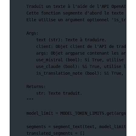
Traduit un texte à l'aide de l'API OpenAI, Mi
Cette fonction segmente d'abord le texte pour
Elle utilise un argument optionnel 'is_transl
Args:
text (str): Texte à traduire.
client: Objet client de l'API de traducti
args: Objet argparse contenant les argume
use_mistral (bool): Si True, utilise l'AP
use_claude (bool): Si True, utilise l'API
is_translation_note (bool): Si True, le t
Returns:
str: Texte traduit.
"""
model_limit 
=
MODEL_TOKEN_LIMITS
.get(args.mod
segments 
=
 segment_text(text, model_limit)
translated_segments 
=
 []