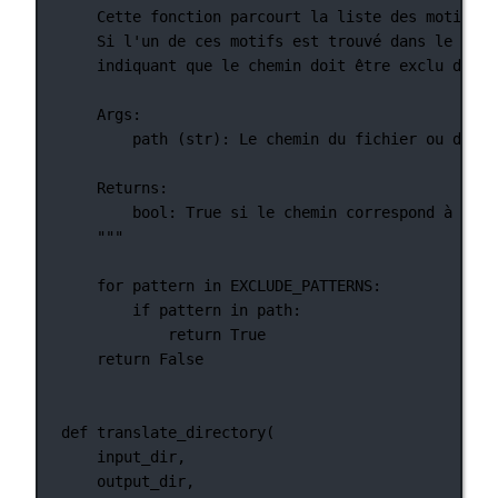
Cette fonction parcourt la liste des motifs d
Si l'un de ces motifs est trouvé dans le chem
indiquant que le chemin doit être exclu du pr
Args:
path (str): Le chemin du fichier ou du ré
Returns:
bool: True si le chemin correspond à l'un
"""
for
 pattern 
in
EXCLUDE_PATTERNS
:
if
 pattern 
in
 path:
return
True
return
False
def
translate_directory
(
input_dir,
output_dir,