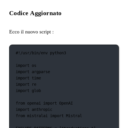
Codice Aggiornato
Ecco il nuovo script :
#!/usr/bin/env python3
import
 os
import
 argparse
import
 time
import
 re
import
 glob
from
 openai 
import
 OpenAI
import
 anthropic
from
 mistralai 
import
 Mistral