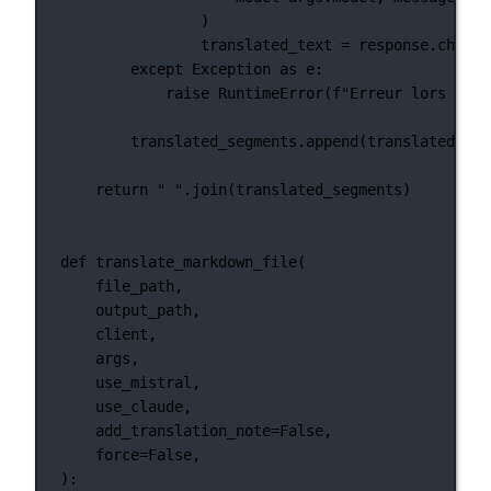
)
translated_text 
=
 response.choice
except
Exception
as
 e:
raise
RuntimeError
(
f
"Erreur lors de l
translated_segments.append(translated_tex
return
" "
.join(translated_segments)
def
translate_markdown_file
(
file_path,
output_path,
client,
args,
use_mistral,
use_claude,
add_translation_note
=
False
,
force
=
False
,
):