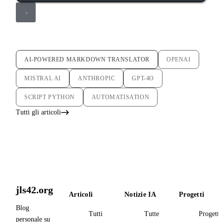
AI-POWERED MARKDOWN TRANSLATOR
OPENAI
MISTRAL AI
ANTHROPIC
GPT-4O
SCRIPT PYTHON
AUTOMATISATION
Tutti gli articoli
jls42.org
Articoli
Notizie IA
Progetti
Blog
Tutti
Tutte
Progetti
personale su