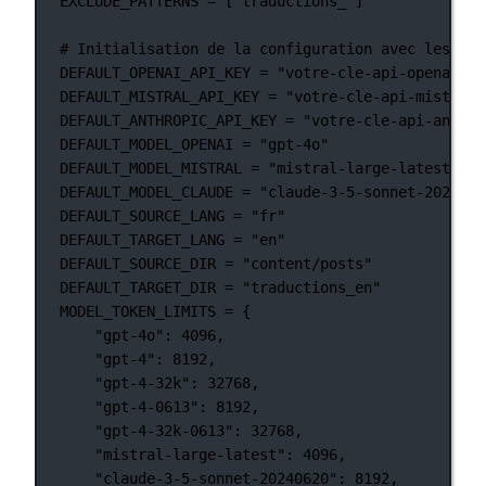
EXCLUDE_PATTERNS
=
 [
"traductions_"
]
# Initialisation de la configuration avec les val
DEFAULT_OPENAI_API_KEY
=
"votre-cle-api-openai-pa
DEFAULT_MISTRAL_API_KEY
=
"votre-cle-api-mistral-
DEFAULT_ANTHROPIC_API_KEY
=
"votre-cle-api-anthro
DEFAULT_MODEL_OPENAI
=
"gpt-4o"
DEFAULT_MODEL_MISTRAL
=
"mistral-large-latest"
DEFAULT_MODEL_CLAUDE
=
"claude-3-5-sonnet-2024062
DEFAULT_SOURCE_LANG
=
"fr"
DEFAULT_TARGET_LANG
=
"en"
DEFAULT_SOURCE_DIR
=
"content/posts"
DEFAULT_TARGET_DIR
=
"traductions_en"
MODEL_TOKEN_LIMITS
=
 {
"gpt-4o"
: 
4096
,
"gpt-4"
: 
8192
,
"gpt-4-32k"
: 
32768
,
"gpt-4-0613"
: 
8192
,
"gpt-4-32k-0613"
: 
32768
,
"mistral-large-latest"
: 
4096
,
"claude-3-5-sonnet-20240620"
: 
8192
,