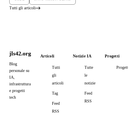
Tutti gli articoli
jls42.org
Articoli
Notizie IA
Progetti
Blog
Tutti
Tutte
Progetti
personale su
gli
le
IA,
articoli
notizie
infrastruttura
e progetti
Tag
Feed
tech
RSS
Feed
RSS