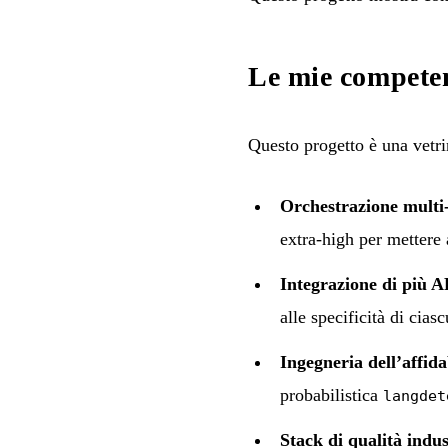
Le mie compete
Questo progetto è una vetr
Orchestrazione multi
extra-high per mettere 
Integrazione di più A
alle specificità di cia
Ingegneria dell’affida
probabilistica
langdet
Stack di qualità indus