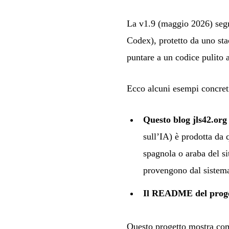
La v1.9 (maggio 2026) segn
Codex), protetto da uno sta
puntare a un codice pulito 
Ecco alcuni esempi concreti
Questo blog jls42.org 
sull’IA) è prodotta da 
spagnola
o
araba
del si
provengono dal sistema
Il README del proge
Questo progetto mostra come