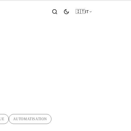
🇮🇹
IT
o script
ator
UE
AUTOMATISATION