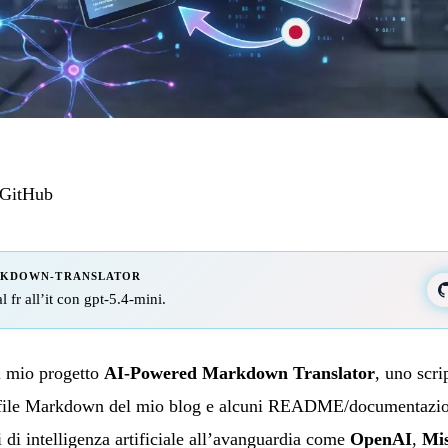
GitHub
RKDOWN-TRANSLATOR
l fr all’it con gpt-5.4-mini.
il mio progetto
AI-Powered Markdown Translator
, uno scr
 file Markdown del mio blog e alcuni README/documentazion
di intelligenza artificiale all’avanguardia come
OpenAI
,
Mis