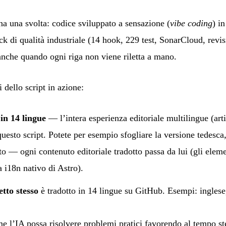
a una svolta: codice sviluppato a sensazione (
vibe coding
) i
ck di qualità industriale (14 hook, 229 test, SonarCloud, revis
anche quando ogni riga non viene riletta a mano.
 dello script in azione:
in 14 lingue
— l’intera esperienza editoriale multilingue (artic
questo script. Potete per esempio sfogliare la versione
tedesca
to — ogni contenuto editoriale tradotto passa da lui (gli elemen
 i18n nativo di Astro).
tto stesso
è tradotto in 14 lingue su GitHub. Esempi:
inglese
 l’IA possa risolvere problemi pratici favorendo al tempo stes