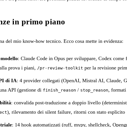
nze in primo piano
ina del mio know-how tecnico. Ecco cosa mette in evidenza:
-modello
: Claude Code in Opus per sviluppare, Codex come f
alla prova i piani,
per la revisione pri
/pr-review-toolkit
PI di IA
: 4 provider collegati (OpenAI, Mistral AI, Claude, 
scuna API (gestione di
/
, formati
finish_reason
stop_reason
bilità
: convalida post-traduzione a doppio livello (determinis
), rilevamento dei silent failure, ritorni con stato esplicito
ect
triale
: 14 hook automatizzati (ruff, mypy, shellcheck, Openg