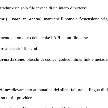
 tradurre un solo file invece di un intero directory
ome
(
): mantiene il nome e l’estensione origi
--keep_filename
amento automatico delle chiavi API da un file
.env
tre ai classici file
.md
formattazione
: blocchi di codice, codice inline, link e metadat
)
:
zione
: rilevamento automatico dei silent failure — lingua di d
 su tutti i provider.