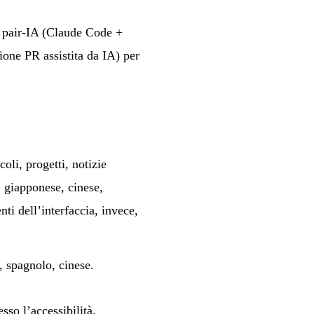
n pair-IA (Claude Code +
ione PR assistita da IA) per
oli, progetti, notizie
,
giapponese
,
cinese
,
ti dell’interfaccia, invece,
,
spagnolo
,
cinese
.
so l’accessibilità.