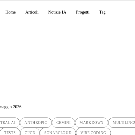
Home
Articoli
Notizie IA
Progetti
Tag
ne multilingue: il mi
ed Markdown Transl
 maggio 2026
TRAL AI
ANTHROPIC
GEMINI
MARKDOWN
MULTILING
TESTS
CI/CD
SONARCLOUD
VIBE CODING