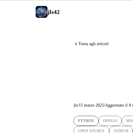
jls42
Torna agli articoli
Automazio
AI-Power
jls
/
15 marzo 2025
/
Aggiornato il 8
PYTHON
OPENAI
MIS
OPEN SOURCE
GITHUB