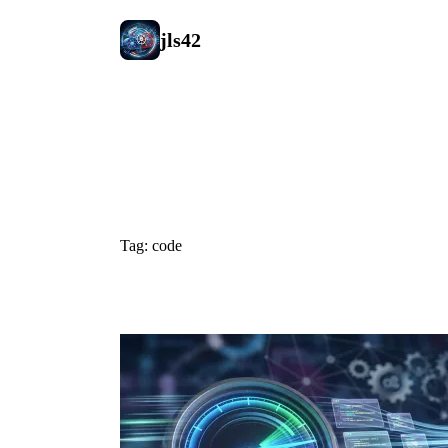
jls42
#code
Tag: code