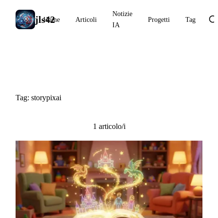
Notizie
jls42
Home
Articoli
Progetti
Tag
IA
#storypixai
Tag: storypixai
1 articolo/i