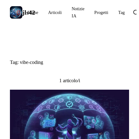
Notizie
jls42
Home
Articoli
Progetti
Tag
IA
#vibe-coding
Tag: vibe-coding
1 articolo/i