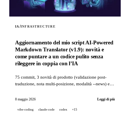
/
IA
INFRASTRUCTURE
Aggiornamento del mio script AI-Powered
Markdown Translator (v1.9): novità e
come puntare a un codice pulito senza
rileggere in coppia con l’IA
75 commit, 3 novità di prodotto (validazione post-
traduzione, nota multi-posizione, modalità --news) e
uno stack qualità di livello industriale (14 hook, 229
test, revisione PR assistita dall’IA) per puntare a un
8 maggio 2026
Leggi di più
codice pulito quando un progetto è sviluppato al 100%
vibe-coding
claude-code
codex
+15
in pair-IA.