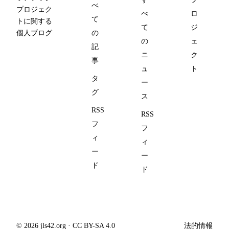
べ
プロジェク
べ
ロ
て
トに関する
て
ジ
個人ブログ
の
の
ェ
記
ニ
ク
事
ュ
ト
タ
ー
グ
ス
RSS
RSS
フ
フ
ィ
ィ
ー
ー
ド
ド
© 2026 jls42.org · CC BY-SA 4.0
法的情報