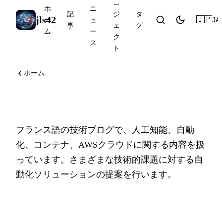
ロ
ホ
ニ
記
ジ
タ
jls42
🇯🇵
JA
ー
ュ
事
ェ
グ
ム
ー
ク
ス
ト
ホーム
このブログについて
フランス語の技術ブログで、人工知能、自動
化、コンテナ、AWSクラウドに関する内容を扱
っています。さまざまな技術的課題に対する自
動化ソリューションの提案を行います。