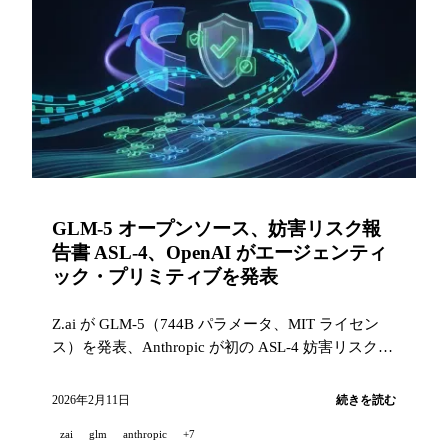
GLM-5 オープンソース、妨害リスク報
告書 ASL-4、OpenAI がエージェンティ
ック・プリミティブを発表
Z.ai が GLM-5（744B パラメータ、MIT ライセン
ス）を発表、Anthropic が初の ASL-4 妨害リスク報
告書を公開、OpenAI が API にサーバーサイド・コ
ンパクションとネットワークコンテナを追加、
2026年2月11日
続きを読む
Kimi が Agent Swarm を公開、Runway が 3億1500
zai
glm
anthropic
+7
万ドルを調達。