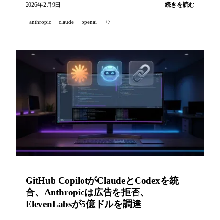
達、GPT-5.3-CodexがCopilotに登場、Mistralが
2026年2月9日
続きを読む
Voxtral Transcribe 2をリリース。
anthropic
claude
openai
+7
GitHub CopilotがClaudeとCodexを統
合、Anthropicは広告を拒否、
ElevenLabsが5億ドルを調達