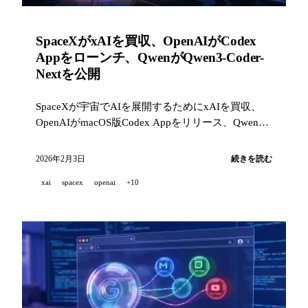
SpaceXがxAIを買収、OpenAIがCodex
Appをローンチ、QwenがQwen3-Coder-
Nextを公開
SpaceXが宇宙でAIを展開するためにxAIを買収、
OpenAIがmacOS版Codex Appをリリース、Qwenが
コーディングエージェント向け80Bモデルを公開、
Anthropicが科学研究のためにAllen Instituteおよび
2026年2月3日
続きを読む
HHMIと提携。
xai
spacex
openai
+10