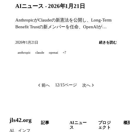
AIニュース - 2026年1月21日
AnthropicがClaudeの新憲法を公開し、Long-Term
Benefit Trustの新メンバーを任命、OpenAIが
Education for Countriesと年齢予測を開始、Google
が無料のSAT模擬試験とClassroomのアップデート
2026年1月21日
続きを読む
を展開、ManusがApp Publishingを開始
anthropic
claude
openai
+7
前へ
次へ
12/15ページ
jls42.org
記事
AIニュー
プロジ
概要
ス
ェクト
AI、インフ