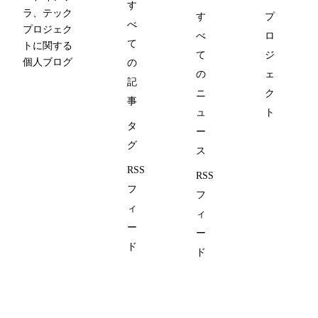
す
ラ、テック
す
プ
べ
プロジェク
べ
ロ
て
トに関する
て
ジ
個人ブログ
の
の
ェ
記
ニ
ク
事
ュ
ト
タ
ー
グ
ス
RSS
RSS
フ
フ
ィ
ィ
ー
ー
ド
ド