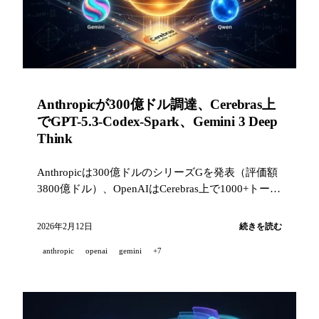
Anthropicが300億ドル調達、Cerebras上
でGPT-5.3-Codex-Spark、Gemini 3 Deep
Think
Anthropicは300億ドルのシリーズGを発表（評価額
3800億ドル）、OpenAIはCerebras上で1000+トーク
ン/秒のリアルタイムGPT-5.3-Codex-Sparkを展開、
Googleは科学分野で記録的なスコアを持つGemini 3
2026年2月12日
続きを読む
Deep Thinkを公開、そしてxAIはMacrohardでチー
anthropic
openai
gemini
+7
ムを再編。