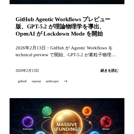
GitHub Agentic Workflows プレビュー
版、GPT-5.2 が理論物理学を導出、
OpenAI が Lockdown Mode を開始
2026年2月13日：GitHub が Agentic Workflows を
technical preview で開始、GPT-5.2 が素粒子物理学
の結果を導出、OpenAI がプロンプトインジェクシ
ョンに対する Lockdown Mode を導入、Anthropic
2026年2月13日
続きを読む
と Google が AI 教育に投資。
github
openai
anthropic
+4