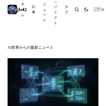
ロ
ホ
ニ
記
ジ
タ
jls42
🇯🇵
JA
ー
ュ
事
ェ
グ
ム
ー
ク
ス
ト
AIニュース
AI世界からの最新ニュース