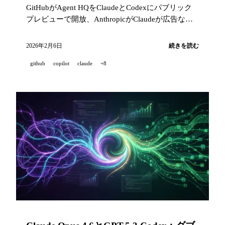
GitHubがAgent HQをClaudeとCodexにパブリック
プレビューで開放、AnthropicがClaudeが広告なし
であり続ける理由を説明、AppleがClaude Agent
SDKをXcodeに統合、MistralがVoxtral Transcribe 2
2026年2月6日
続きを読む
をローンチ、ElevenLabsがシリーズDで5億ドルを
github
copilot
claude
+8
調達。