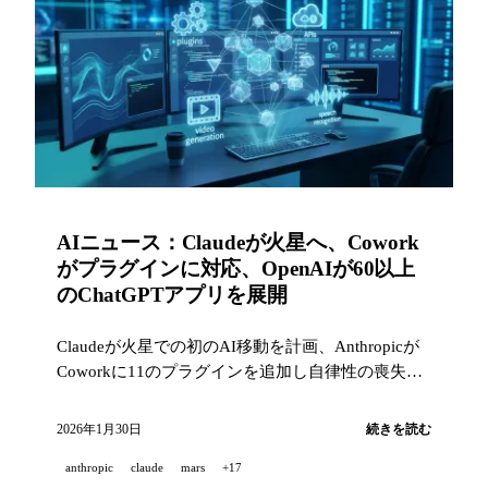
AIニュース：Claudeが火星へ、Cowork
がプラグインに対応、OpenAIが60以上
のChatGPTアプリを展開
Claudeが火星での初のAI移動を計画、Anthropicが
Coworkに11のプラグインを追加し自律性の喪失に
関する研究を発表、OpenAIがChatGPTアプリを加
速、xAIが最先端の動画APIをローンチ。
2026年1月30日
続きを読む
anthropic
claude
mars
+17