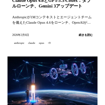
Claude Opus 4.6とGPT-5.3-Codex：ダブ
ルローンチ、Gemini 3アップデート
Anthropicが1Mコンテキストとエージェントチーム
を備えたClaude Opus 4.6をローンチ、OpenAIが
GPT-5.3-CodexとFrontierプラットフォームをリリー
ス、Googleがスーパーボウルに向けてGemini 3をア
2026年2月6日
続きを読む
ップデート、GitHubが固定コメントを導入。
anthropic
claude
opus
+9