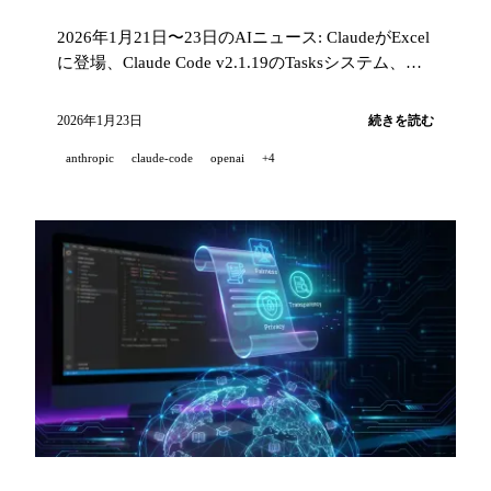
2026年1月21日〜23日のAIニュース: ClaudeがExcel
に登場、Claude Code v2.1.19のTasksシステム、
Codexエージェントループアーキテクチャ、8億人
のChatGPTユーザーを支えるPostgreSQL、Qwen3-
2026年1月23日
続きを読む
TTSオープンソース化、Runway Gen-4.5 Image to
anthropic
claude-code
openai
+4
Video。