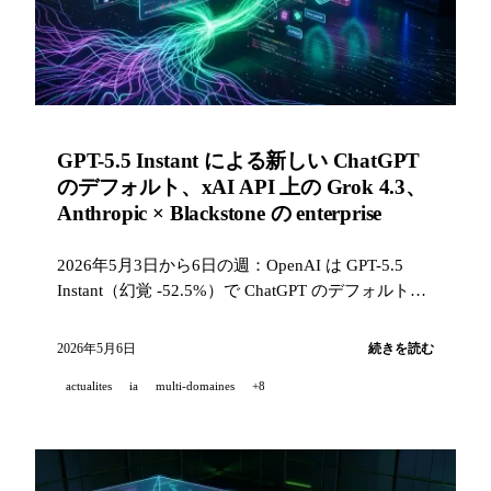
GPT-5.5 Instant による新しい ChatGPT
のデフォルト、xAI API 上の Grok 4.3、
Anthropic × Blackstone の enterprise
2026年5月3日から6日の週：OpenAI は GPT-5.5
Instant（幻覚 -52.5%）で ChatGPT のデフォルトモ
デルを置き換え、xAI は Grok 4.3（100万トーク
ン、#1 agentic）をリリースし、Anthropic と大手フ
2026年5月6日
続きを読む
ァンドは enterprise 向け AI サービス会社を設立。
actualites
ia
multi-domaines
+8