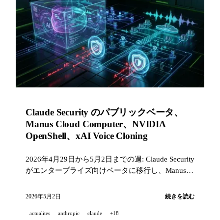
Claude Security のパブリックベータ、
Manus Cloud Computer、NVIDIA
OpenShell、xAI Voice Cloning
2026年4月29日から5月2日までの週: Claude Security
がエンタープライズ向けベータに移行し、Manus
は永続的なクラウドマシンを起動し、NVIDIA は
OpenShell を AI エージェントに公開し、xAI は2分
2026年5月2日
続きを読む
で音声をクローンします。
actualites
anthropic
claude
+18