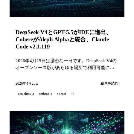
DeepSeek-V4とGPT-5.5がIDEに進出、
CohereがAleph Alphaと統合、Claude
Code v2.1.119
2026年4月25日は濃密な一日です。DeepSeek-V4の
オープンソース版があらゆる場所で利用可能にな
り、GPT-5.5がGitHub CopilotとOpenAI APIに展開
され、Cohere + Aleph Alphaの統合がSchwarz Group
2026年4月25日
続きを読む
による6億米ドルの支援で進み、Claude Code
actualites-ia
anthropic
openai
+4
v2.1.119には40件以上の改善が加わりました。