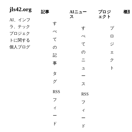
jls42.org
記事
AIニュー
プロジ
概要
ス
ェクト
AI、インフ
す
ラ、テック
す
プ
べ
プロジェク
べ
ロ
て
トに関する
て
ジ
個人ブログ
の
の
ェ
記
ニ
ク
事
ュ
ト
タ
ー
グ
ス
RSS
RSS
フ
フ
ィ
ィ
ー
ー
ド
ド