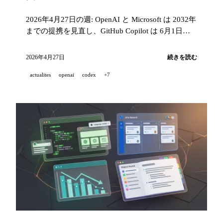
2026年4月27日の週: OpenAI と Microsoft は 2032年
までの提携を見直し、GitHub Copilot は 6月1日か
ら GitHub AI Credits に移行し、DeepMind はソウル
に AI キャンパスを開設。
2026年4月27日
続きを読む
actualites
openai
codex
+7