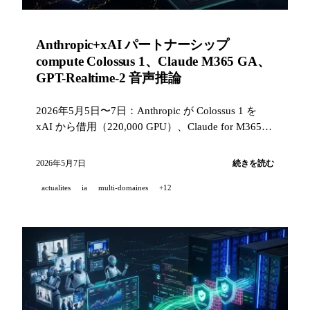
Anthropic+xAI パートナーシップ
compute Colossus 1、Claude M365 GA、
GPT-Realtime-2 音声推論
2026年5月5日〜7日：Anthropic が Colossus 1 を
xAI から借用（220,000 GPU）、Claude for M365
が GA に、GPT-Realtime-2 が GPT-5 の推論を搭
載、Perplexity Personal Computer が Mac で利用可
2026年5月7日
続きを読む
能に、Finance Search API と ElevenLabs が 5億ドル
actualites
ia
multi-domaines
+12
ARR に到達。