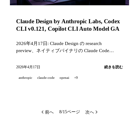
Claude Design by Anthropic Labs, Codex
CLI v0.121, Copilot CLI Auto Model GA
2026年4月17日: Claude Design の research
preview、ネイティブバイナリの Claude Code
v2.1.113、プラグインマーケットプレイス付きの
Codex CLI v0.121、Copilot CLI Auto Model GA、
2026年4月17日
続きを読む
Gemini App の NotebookLM Free、NVIDIA
anthropic
claude-code
openai
+9
NemoClaw、そして iOS 版 Runway Seedance 2.0。
前へ
次へ
8/15ページ