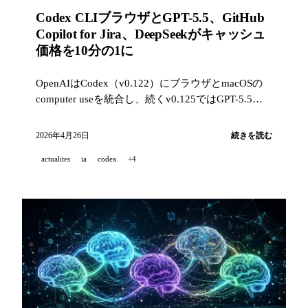
Codex CLIブラウザとGPT-5.5、GitHub
Copilot for Jira、DeepSeekがキャッシュ
価格を10分の1に
OpenAIはCodex（v0.122）にブラウザとmacOSの
computer useを統合し、続くv0.125ではGPT-5.5を
推奨モデルに採用。GitHubはCopilot for Jiraに4つの
enterprise機能を追加し、DeepSeekはキャッシュ価
2026年4月26日
続きを読む
格を恒久的に10分の1へ引き下げました。
actualites
ia
codex
+4