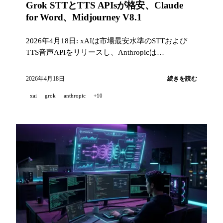
Grok STTとTTS APIsが格安、Claude
for Word、Midjourney V8.1
2026年4月18日: xAIは市場最安水準のSTTおよび
TTS音声APIをリリースし、Anthropicは
Pro/Max/Team/Enterprise向けにClaude for Wordをベ
ータ公開、Midjourney V8.1はネイティブ2Kレンダ
2026年4月18日
続きを読む
リングを搭載、LumaはAWSと共にInnovative
xai
grok
anthropic
+10
Dreamsを立ち上げ、KimiはPraaSアーキテクチャを
公開。