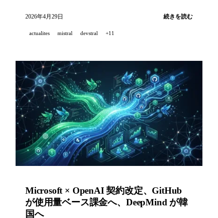
Cloud Next 26 で第8世代 TPU を発表、Anthropic は
クリエイティブ業界向けに 8 以上の MCP コネクタ
2026年4月29日
続きを読む
を公開、NVIDIA は Nemotron 3 Nano Omni をリリ
actualites
mistral
devstral
+11
ースし、ElevenLabs は AI 音楽プラットフォームを
立ち上げ。
Microsoft × OpenAI 契約改定、GitHub
が使用量ベース課金へ、DeepMind が韓
国へ