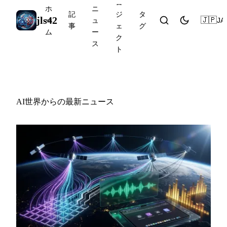
ロ
ホ
ニ
記
ジ
タ
jls42
🇯🇵
JA
ー
ュ
事
ェ
グ
ム
ー
ク
ス
ト
AIニュース
AI世界からの最新ニュース