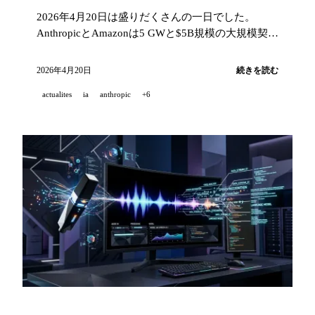
2026年4月20日は盛りだくさんの一日でした。
AnthropicとAmazonは5 GWと$5B規模の大規模契約
を締結し、GitHubはCopilot Pro/Pro+の新規登録を
停止、Kimi K2.6はcodingにおける新たなopen-
2026年4月20日
続きを読む
source記録を樹立し、Qwenは次期主力モデルを先
actualites
ia
anthropic
+6
行公開しました。