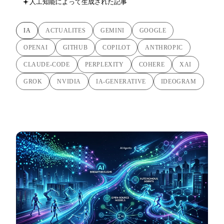
人工知能によって生成された記事
IA
ACTUALITES
GEMINI
GOOGLE
OPENAI
GITHUB
COPILOT
ANTHROPIC
CLAUDE-CODE
PERPLEXITY
COHERE
XAI
GROK
NVIDIA
IA-GENERATIVE
IDEOGRAM