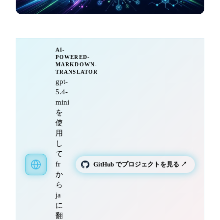
AI-
POWERED-
MARKDOWN-
TRANSLATOR
gpt-
5.4-
mini
を
使
用
し
て
fr
GitHub でプロジェクトを見る ↗
か
ら
ja
に
翻