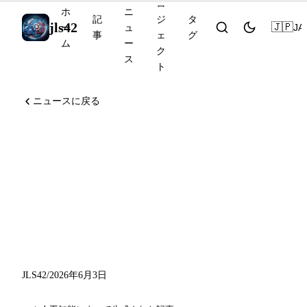
ロ
ホ
ニ
記
ジ
タ
jls42
🇯🇵
JA
ー
ュ
事
ェ
グ
ム
ー
ク
ス
ト
ニュースに戻る
Gemma 4 12B オープンソー
ス、Ideogram 4.0 オープン
ウェイト、Perplexity
Computer の Windows 版、
Stargate Michigan
JLS42
/
2026年6月3日