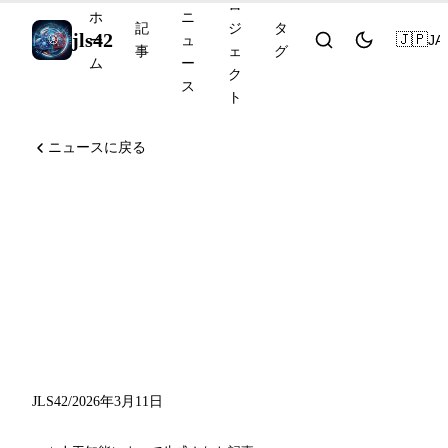
ロ
ホ
ニ
記
ジ
タ
jls42
🇯🇵
JA
ー
ュ
事
ェ
グ
ム
ー
ク
ス
ト
ニュースに戻る
Anthropic Institute、
Perplexity Everything is
Computer、OpenAI
Responses API：2026年3月11
日
JLS42
/
2026年3月11日