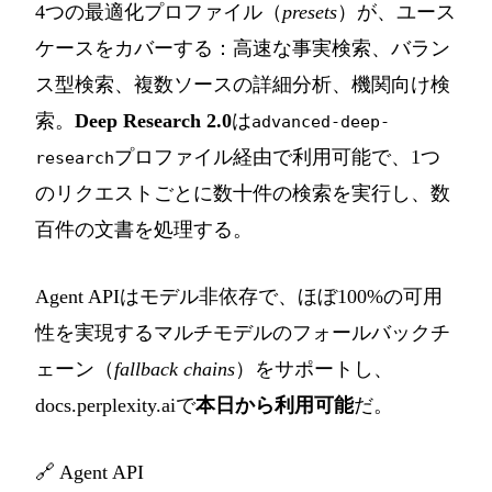
4つの最適化プロファイル（
presets
）が、ユース
ケースをカバーする：高速な事実検索、バラン
ス型検索、複数ソースの詳細分析、機関向け検
索。
Deep Research 2.0
は
advanced-deep-
プロファイル経由で利用可能で、1つ
research
のリクエストごとに数十件の検索を実行し、数
百件の文書を処理する。
Agent APIはモデル非依存で、ほぼ100%の可用
性を実現するマルチモデルのフォールバックチ
ェーン（
fallback chains
）をサポートし、
docs.perplexity.aiで
本日から利用可能
だ。
🔗
Agent API