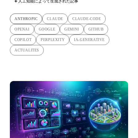
人工知能によって生成された記事
ANTHROPIC
CLAUDE
CLAUDE-CODE
OPENAI
GOOGLE
GEMINI
GITHUB
COPILOT
PERPLEXITY
IA-GENERATIVE
ACTUALITES