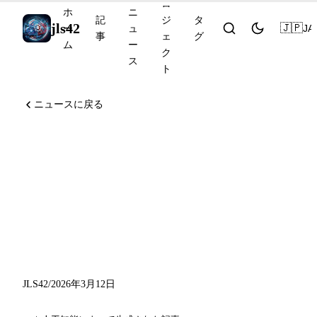
ロ
ホ
ニ
記
ジ
タ
jls42
🇯🇵
JA
ー
ュ
事
ェ
グ
ム
ー
ク
ス
ト
ニュースに戻る
Claudeが対話内でインタラ
クティブなビジュアルを生
成、OpenAIがVideo API
Sora 2を公開、Google Maps
がGeminiで刷新
JLS42
/
2026年3月12日