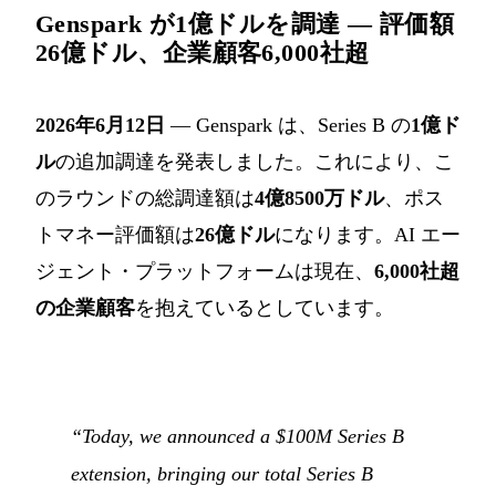
Genspark が1億ドルを調達 — 評価額
26億ドル、企業顧客6,000社超
2026年6月12日
— Genspark は、Series B の
1億ド
ル
の追加調達を発表しました。これにより、こ
のラウンドの総調達額は
4億8500万ドル
、ポス
トマネー評価額は
26億ドル
になります。AI エー
ジェント・プラットフォームは現在、
6,000社超
の企業顧客
を抱えているとしています。
“Today, we announced a $100M Series B
extension, bringing our total Series B