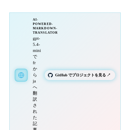
AI-
POWERED-
MARKDOWN-
TRANSLATOR
gpt-
5.4-
mini
で
fr
か
ら
GitHub でプロジェクトを見る ↗
ja
へ
翻
訳
さ
れ
た
記
事。