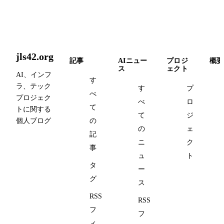
jls42.org
記事
AIニュー
プロジ
概要
ス
ェクト
AI、インフ
す
ラ、テック
す
プ
べ
プロジェク
べ
ロ
て
トに関する
て
ジ
個人ブログ
の
の
ェ
記
ニ
ク
事
ュ
ト
タ
ー
グ
ス
RSS
RSS
フ
フ
ィ