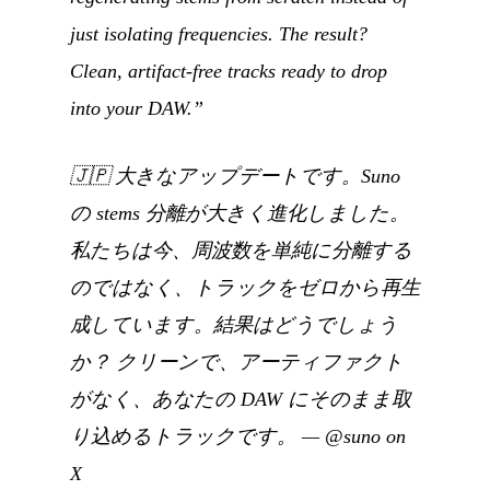
just isolating frequencies. The result?
Clean, artifact-free tracks ready to drop
into your DAW.”
🇯🇵
大きなアップデートです。Suno
の stems 分離が大きく進化しました。
私たちは今、周波数を単純に分離する
のではなく、トラックをゼロから再生
成しています。結果はどうでしょう
か？ クリーンで、アーティファクト
がなく、あなたの DAW にそのまま取
り込めるトラックです。
—
@suno on
X