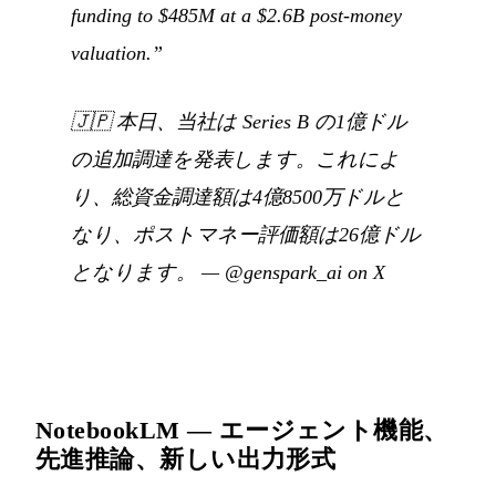
funding to $485M at a $2.6B post-money
valuation.”
🇯🇵
本日、当社は Series B の1億ドル
の追加調達を発表します。これによ
り、総資金調達額は4億8500万ドルと
なり、ポストマネー評価額は26億ドル
となります。
—
@genspark_ai on X
NotebookLM — エージェント機能、
先進推論、新しい出力形式