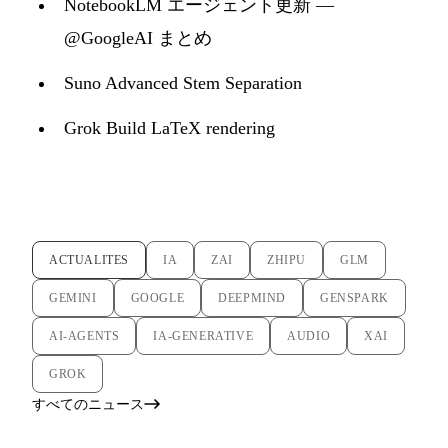
NotebookLM エージェント更新 —
@GoogleAI まとめ
Suno Advanced Stem Separation
Grok Build LaTeX rendering
ACTUALITES
IA
ZAI
ZHIPU
GLM
GEMINI
GOOGLE
DEEPMIND
GENSPARK
AI-AGENTS
IA-GENERATIVE
AUDIO
XAI
GROK
すべてのニュース