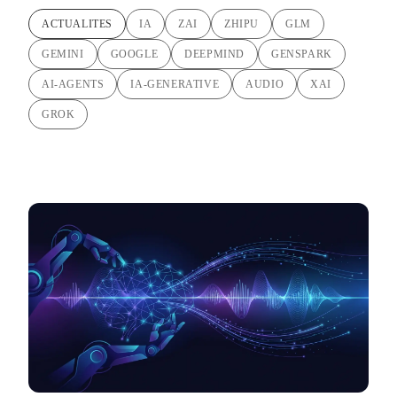
ACTUALITES
IA
ZAI
ZHIPU
GLM
GEMINI
GOOGLE
DEEPMIND
GENSPARK
AI-AGENTS
IA-GENERATIVE
AUDIO
XAI
GROK