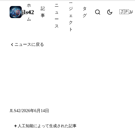
ロ
ホ
ニ
記
ジ
タ
jls42
🇯🇵
JA
ー
ュ
事
ェ
グ
ム
ー
ク
ス
ト
ニュースに戻る
GLM-5.2 オープンソース
MIT、DeepMind Robotics
Accelerator、Genspark が1億
ドルを調達
JLS42
/
2026年6月14日
人工知能によって生成された記事