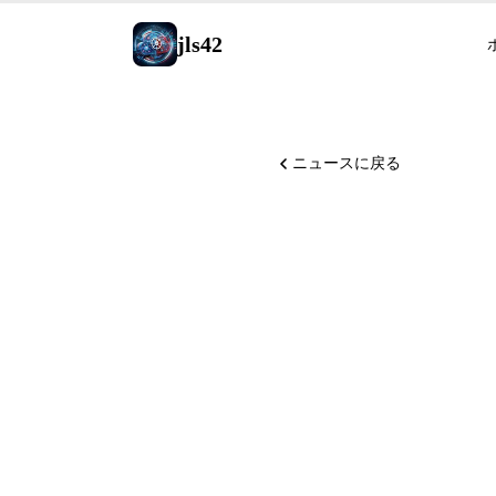
jls42
ニュースに戻る
GitHub C
Agent F
Home Sp
Bedrock