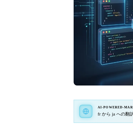
AI-POWERED-MA
fr から ja への翻