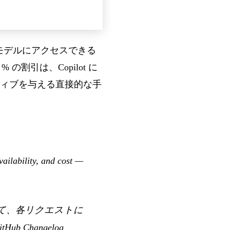
のモデルにアクセスできる
の割引は、Copilot に
ィブを与える直接的な手
vailability, and cost —
いて、各リクエストに
itHub Changelog