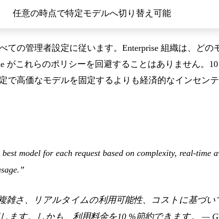
任意の時点で特定モデルへ切り替え可能
ての管理者設定に従います。Enterprise 組織は、ど
de がこれらのポリシーを回避することはありません。10 % 
定で高価なモデルを固定するよりも経済的なインセンテ
 best model for each request based on complexity, real-time a
usage.”
de は、複雑さ、リアルタイムの利用可能性、コストに基づ
します。しかも、利用料金を10 %節約できます。
—
G