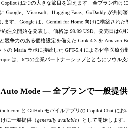
ub Copilot は2つの大きな節目を迎えます。全プラン向けにモ
gle、Microsoft、Hugging Face、GoDaddy が
が始動します。Google は、Gemini for Home 向けに構
ker の予約注文開始を発表し、価格は 99.99 USD、発売日は6
力のある価格設定を備えた Grok 4.3 を Amazon Be
ットの Maria ラボに接続した GPT-5.4 による化学
hropic は、6つの企業パートナーシップとともにソウル
lot Auto Mode — 全プランで一般提供
github.com と GitHub モバイルアプリの Copilot Ch
ラン向けに一般提供（
generally available
）として開始します。Au