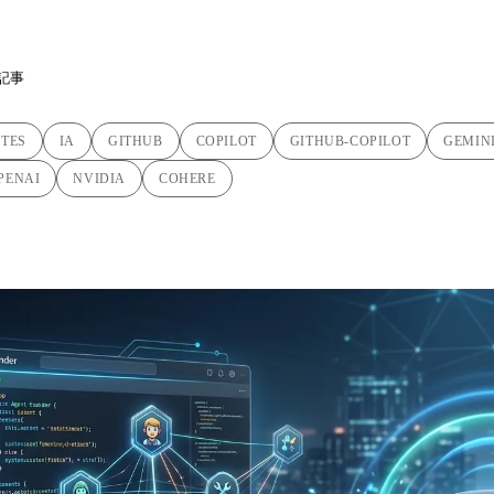
記事
TES
IA
GITHUB
COPILOT
GITHUB-COPILOT
GEMIN
PENAI
NVIDIA
COHERE