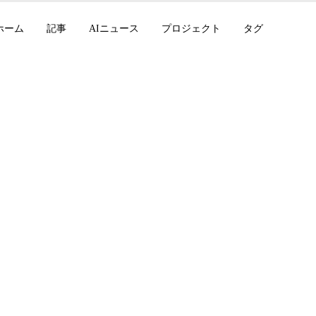
ホーム
記事
AIニュース
プロジェクト
タグ
opilot Auto Mode G
inder、Gemini 向け G
eaker、xAI Grok 4.3