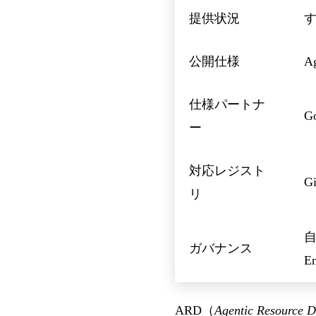
提供状況
す
公開仕様
A
仕様パートナ
Go
ー
対応レジスト
G
リ
自
ガバナンス
En
ARD（
Agentic Resource D