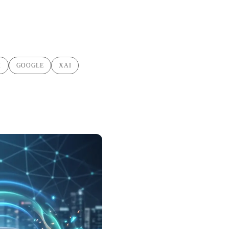
I
GOOGLE
XAI