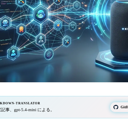
RKDOWN-TRANSLATOR
Gi
訳記事、gpt-5.4-mini による。