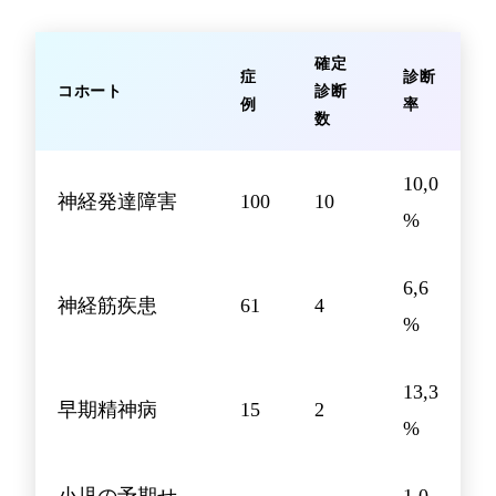
確定
症
診断
コホート
診断
例
率
数
10,0
神経発達障害
100
10
%
6,6
神経筋疾患
61
4
%
13,3
早期精神病
15
2
%
小児の予期せ
1,0