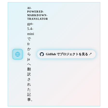
AI-
POWERED-
MARKDOWN-
TRANSLATOR
gpt-
5.4-
mini
で
fr
か
ら
GitHub でプロジェクトを見る ↗
ja
へ
翻
訳
さ
れ
た
記
事。