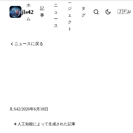
ロ
ホ
ニ
記
ジ
タ
jls42
🇯🇵
JA
ー
ュ
事
ェ
グ
ム
ー
ク
ス
ト
ニュースに戻る
Perplexity Brain、GPT-5.5
Instant 健康、o3 の希少診断
NEJM AI、Genspark
AgentBase
JLS42
/
2026年6月18日
人工知能によって生成された記事