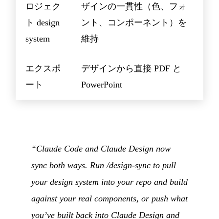
ロジェク
ザインの一貫性（色、フォ
ト design
ント、コンポーネント）を
system
維持
エクスポ
デザインから直接 PDF と
ート
PowerPoint
“Claude Code and Claude Design now
sync both ways. Run /design-sync to pull
your design system into your repo and build
against your real components, or push what
you’ve built back into Claude Design and