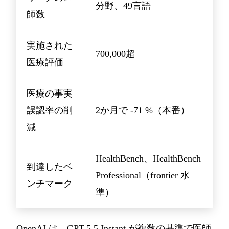
分野、49言語
師数
実施された
700,000超
医療評価
医療の事実
誤認率の削
2か月で -71 %（本番）
減
HealthBench、HealthBench
到達したベ
Professional（frontier 水
ンチマーク
準）
OpenAI は、GPT-5.5 Instant が複数の基準で医師