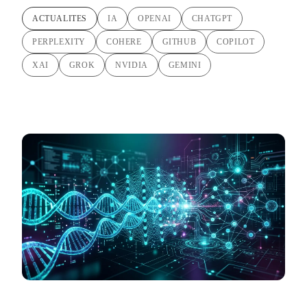
ACTUALITES
IA
OPENAI
CHATGPT
PERPLEXITY
COHERE
GITHUB
COPILOT
XAI
GROK
NVIDIA
GEMINI