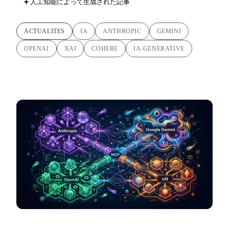
人工知能によって生成された記事
ACTUALITES
IA
ANTHROPIC
GEMINI
OPENAI
XAI
COHERE
IA-GENERATIVE