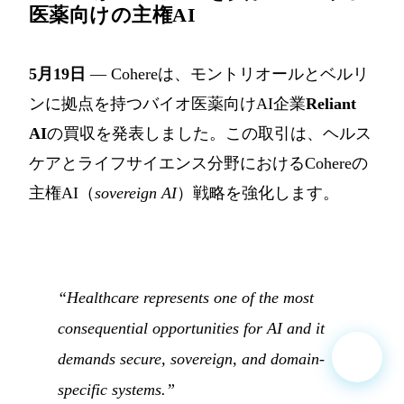
医薬向けの主権AI
5月19日
— Cohereは、モントリオールとベルリ
ンに拠点を持つバイオ医薬向けAI企業
Reliant
AI
の買収を発表しました。この取引は、ヘルス
ケアとライフサイエンス分野におけるCohereの
主権AI（
sovereign AI
）戦略を強化します。
“Healthcare represents one of the most
consequential opportunities for AI and it
demands secure, sovereign, and domain-
specific systems.”