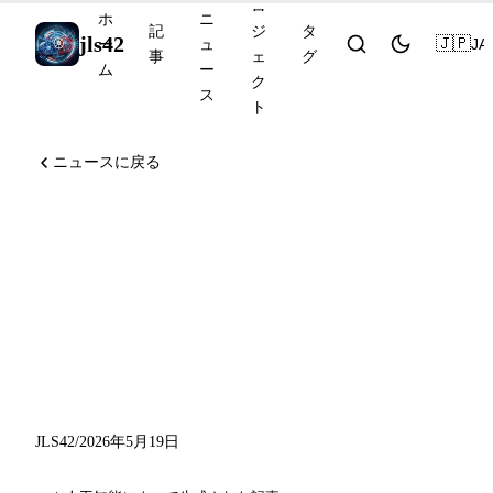
ロ
ホ
ニ
記
ジ
タ
jls42
🇯🇵
JA
ー
ュ
事
ェ
グ
ム
ー
ク
ス
ト
ニュースに戻る
KarpathyがAnthropicに参
加、Google I/O 2026が
Gemini 3.5のエージェント時
代を開始、CohereがReliant
AIを買収
JLS42
/
2026年5月19日