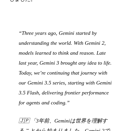
“Three years ago, Gemini started by
understanding the world. With Gemini 2,
models learned to think and reason. Late
last year, Gemini 3 brought any idea to life.
Today, we’re continuing that journey with
our Gemini 3.5 series, starting with Gemini
3.5 Flash, delivering frontier performance
for agents and coding.”
🇯🇵
「3年前、Geminiは世界を理解す
ることから始まりました。Gemini 2で