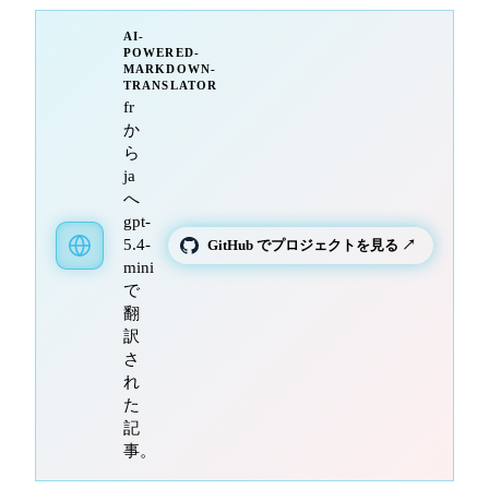
AI-
POWERED-
MARKDOWN-
TRANSLATOR
fr
か
ら
ja
へ
gpt-
5.4-
GitHub でプロジェクトを見る ↗
mini
で
翻
訳
さ
れ
た
記
事。