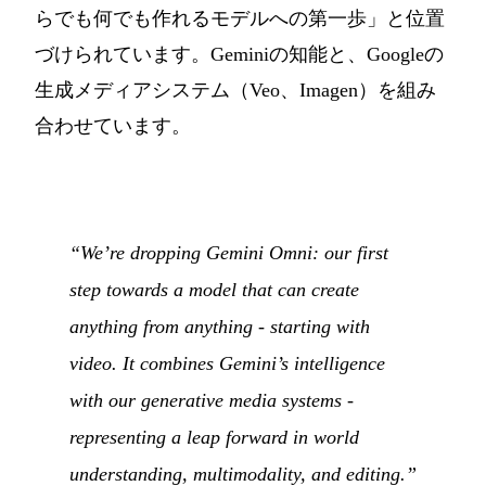
らでも何でも作れるモデルへの第一歩」と位置
づけられています。Geminiの知能と、Googleの
生成メディアシステム（Veo、Imagen）を組み
合わせています。
“We’re dropping Gemini Omni: our first
step towards a model that can create
anything from anything - starting with
video. It combines Gemini’s intelligence
with our generative media systems -
representing a leap forward in world
understanding, multimodality, and editing.”