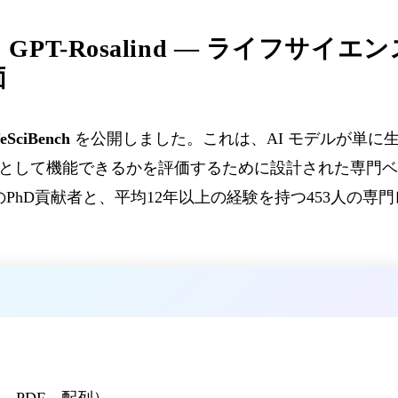
ch と GPT-Rosalind — ライフサ
価
feSciBench
を公開しました。これは、AI モデルが単に
として機能できるかを評価するために設計された専門ベ
のPhD貢献者と、平均12年以上の経験を持つ453人の専
、PDF、配列）