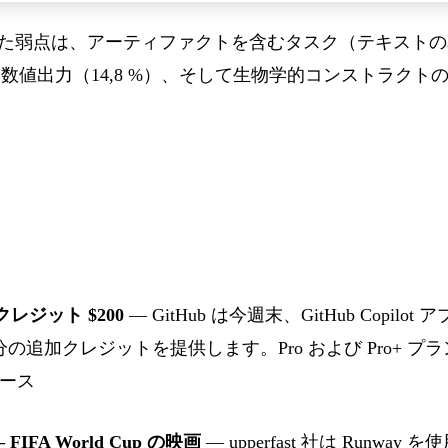
の特定された弱点は、アーティファクトを含むタスク（テキストのみ
厳密な数値出力（14,8 %）、そして生物学的コンストラクト
週末クレジット $200
— GitHub は今週末、GitHub Copilot ア
分の追加クレジットを提供します。Pro および Pro+ 
ース
— FIFA World Cup の映画
— upperfast 社は Runw