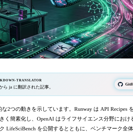
RKDOWN-TRANSLATOR
Gi
で fr から ja に翻訳された記事。
な2つの動きを示しています。Runway は API Recipe
く簡素化し、OpenAI はライフサイエンス分野における
ifeSciBench を公開するとともに、ベンチマーク全体で