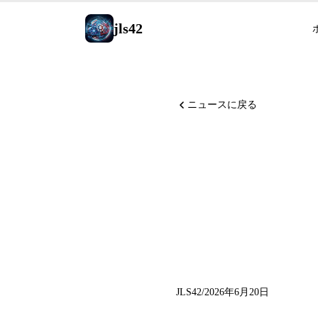
jls42
ニュースに戻る
Runway 
GPT-Ros
レジッ
JLS42
/
2026年6月20日