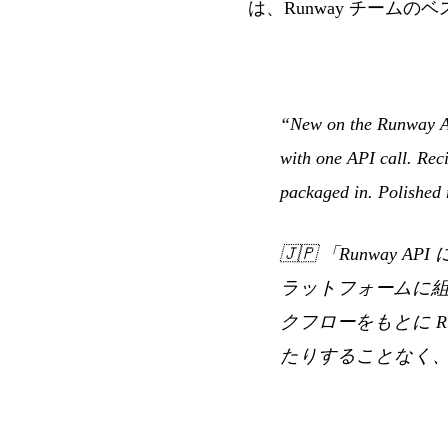
は、Runway チーム
“New on the Runway AP
with one API call. Rec
packaged in. Polished 
🇯🇵
「Runway A
ラットフォームに組み込
クフローをもとに 
たりすることなく、