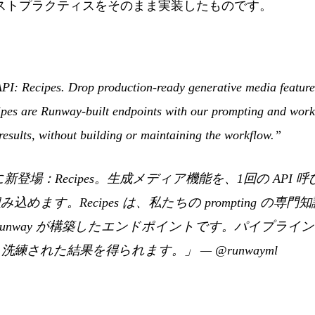
のベストプラクティスをそのまま実装したものです。
I: Recipes. Drop production-ready generative media features
ipes are Runway-built endpoints with our prompting and work
results, without building or maintaining the workflow.”
PI に新登場：Recipes。生成メディア機能を、1回の AP
めます。Recipes は、私たちの prompting の
Runway が構築したエンドポイントです。パイプライ
洗練された結果を得られます。」
—
@runwayml