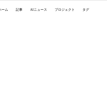
ホーム
記事
AIニュース
プロジェクト
タグ
API Recipes、LifeSc
alind、Copilot M
ト