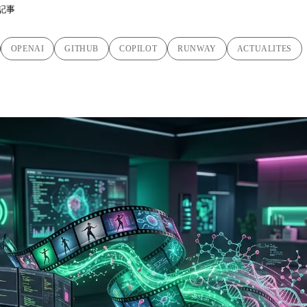
記事
OPENAI
GITHUB
COPILOT
RUNWAY
ACTUALITES