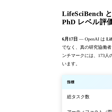
LifeSciBen
PhD レベル評
6月17日
— OpenAI は
Li
でなく、真の研究協働者
ンチマークには、173人
います。
指標
総タスク数
アーティファクト（図