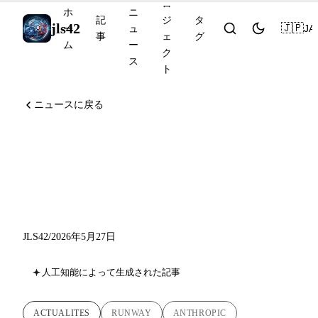
ロ
ホ
ニ
記
ジ
タ
jls42
🇯🇵
JA
ー
ュ
事
ェ
グ
ム
ー
ク
ス
ト
ニュースに戻る
Runway MCP、Claude Code
v2.1.152、OpenAI のプライ
ベート MCP トンネル
JLS42
/
2026年5月27日
人工知能によって生成された記事
ACTUALITES
RUNWAY
ANTHROPIC