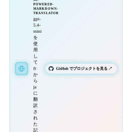
POWERED-
MARKDOWN-
TRANSLATOR
gpt-
5.4-
mini
を
使
用
し
て
fr
GitHub でプロジェクトを見る ↗
か
ら
ja
に
翻
訳
さ
れ
た
記