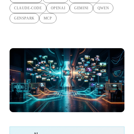
CLAUDE-CODE
OPENAI
GEMINI
QWEN
GENSPARK
MCP
AI-