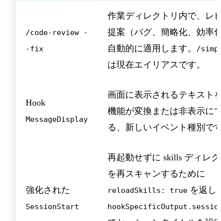
作業ディレクトリ内で、レ
提案（バグ、簡略化、効率
/code-review -
自動的に適用します。
-fix
/simp
は現在エイリアスです。
画面に表示されるテキスト
Hook
機能が変換または非表示に
MessageDisplay
る、新しいイベント種別で
再起動せずに skills ディレ
を再スキャンするために
強化された
を返し
reloadSkills: true
SessionStart
hookSpecificOutput.sessio