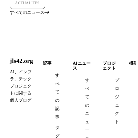
ACTUALITES
すべてのニュース
jls42.org
記事
AIニュー
プロジ
概要
ス
ェクト
AI、インフ
す
ラ、テック
す
プ
べ
プロジェク
べ
ロ
て
トに関する
て
ジ
個人ブログ
の
の
ェ
記
ニ
ク
事
ュ
ト
タ
ー
グ