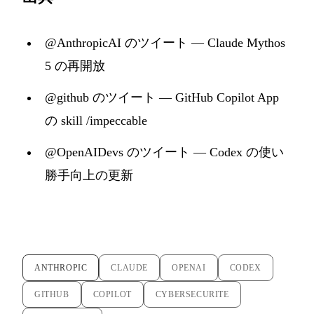
@AnthropicAI のツイート — Claude Mythos
5 の再開放
@github のツイート — GitHub Copilot App
の skill /impeccable
@OpenAIDevs のツイート — Codex の使い
勝手向上の更新
ANTHROPIC
CLAUDE
OPENAI
CODEX
GITHUB
COPILOT
CYBERSECURITE