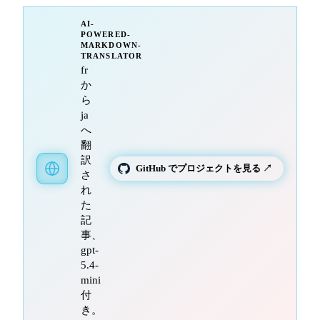
AI-
POWERED-
MARKDOWN-
TRANSLATOR
fr
か
ら
ja
へ
翻
訳
GitHub でプロジェクトを見る ↗
さ
れ
た
記
事、
gpt-
5.4-
mini
付
き。