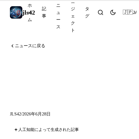
ロ
ホ
ニ
記
ジ
タ
jls42
🇯🇵
JA
ー
ュ
事
ェ
グ
ム
ー
ク
ス
ト
ニュースに戻る
Anthropic、米国の重要イン
フラ向けに Claude Mythos 5
を再開放：2026年6月28日の
AI週間ニュース
JLS42
/
2026年6月28日
人工知能によって生成された記事