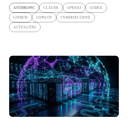
ANTHROPIC
CLAUDE
OPENAI
CODEX
GITHUB
COPILOT
CYBERSECURITE
ACTUALITES