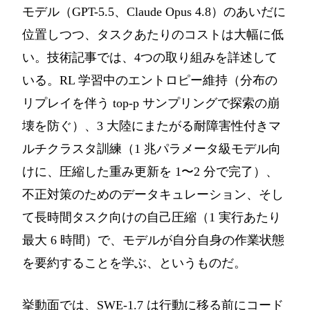
モデル（GPT-5.5、Claude Opus 4.8）のあいだに
位置しつつ、タスクあたりのコストは大幅に低
い。技術記事では、4つの取り組みを詳述して
いる。RL 学習中のエントロピー維持（分布の
リプレイを伴う top-p サンプリングで探索の崩
壊を防ぐ）、3 大陸にまたがる耐障害性付きマ
ルチクラスタ訓練（1 兆パラメータ級モデル向
けに、圧縮した重み更新を 1〜2 分で完了）、
不正対策のためのデータキュレーション、そし
て長時間タスク向けの自己圧縮（1 実行あたり
最大 6 時間）で、モデルが自分自身の作業状態
を要約することを学ぶ、というものだ。
挙動面では、SWE-1.7 は行動に移る前にコード