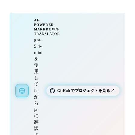
AI-
POWERED-
MARKDOWN-
TRANSLATOR
gpt-
5.4-
mini
を
使
用
し
て
fr
GitHub でプロジェクトを見る ↗
か
ら
ja
に
翻
訳
さ