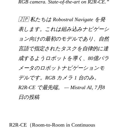
RGB camera. State-of-the-art on R2R-CE.”
🇯🇵
私たちは Robostral Navigate を発
表します。これは組み込みナビゲーシ
ョン向けの最初のモデルであり、自然
言語で指定されたタスクを自律的に達
成するようロボットを導く、80億パラ
メータのロボットナビゲーションモ
デルです。RGB カメラ 1 台のみ。
R2R-CE で最先端。
— Mistral AI,
7月8
日の投稿
R2R-CE（Room-to-Room in Continuous