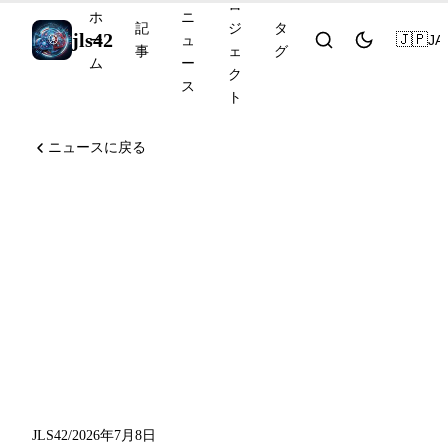
ロ
ホ
ニ
記
ジ
タ
jls42
🇯🇵
JA
ー
ュ
事
ェ
グ
ム
ー
ク
ス
ト
ニュースに戻る
Grok 4.5 がフロンティアモ
デルに挑む、OpenAI が
GPT-Live を full-duplex で発
表、Mistral が Robostral
Navigate でロボティクスに
進出
JLS42
/
2026年7月8日