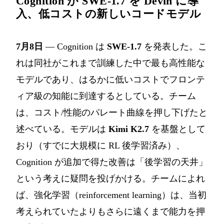
Cognition が SWE-1.7 を Devin に導
入、低コストの新しいコードモデル
7月8日
— Cognition は
SWE-1.7
を発表した。こ
れは同社がこれまで訓練した中で最も高性能な
モデルであり、はるかに低いコストでフロンテ
ィア級の知能に到達するとしている。チーム
は、コスト/性能のパレート曲線を押し下げたと
述べている。モデルは
Kimi K2.7
を基盤として
おり（すでに大規模に RL 後学習済み）、
Cognition が追加で得た改善は「後学習の天井」
という考えに疑問を投げかける。チームによれ
ば、強化学習（reinforcement learning）は、当初
考えられていたよりもさらに遠くまで能力を押