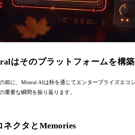
istralはそのプラットフォームを構
表の前に、Mistral AIは秋を通じてエンタープライズ
の重要な瞬間を振り返ります。
PコネクタとMemories