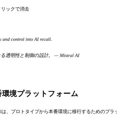
クリックで消去
 and control into AI recall.
ける透明性と制御の設計。
— Mistral AI
o：本番環境プラットフォーム
stralは、プロトタイプから本番環境に移行するためのプラ