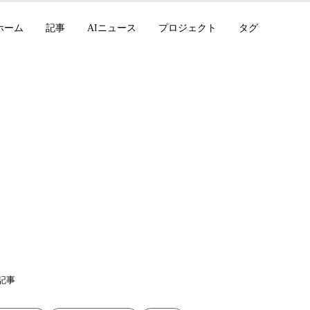
ホーム
記事
AIニュース
プロジェクト
タグ
l AI 振り返り：Le Ch
udioまで
記事