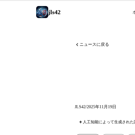
jls42
ニュースに戻る
Mistra
らAI St
JLS42
/
2025年11月19日
人工知能によって生成された