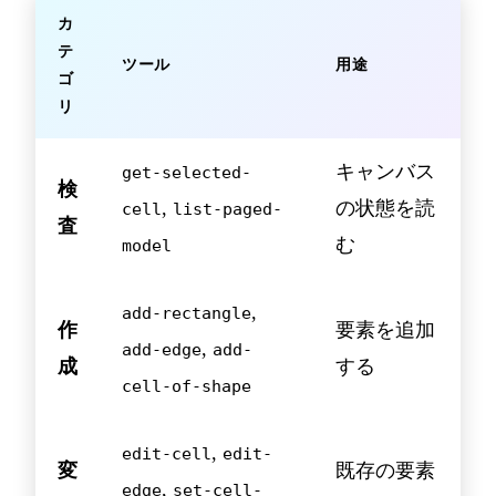
カ
テ
ツール
用途
ゴ
リ
キャンバス
get-selected-
検
,
の状態を読
cell
list-paged-
査
む
model
,
add-rectangle
作
要素を追加
,
add-edge
add-
成
する
cell-of-shape
,
edit-cell
edit-
変
既存の要素
,
edge
set-cell-