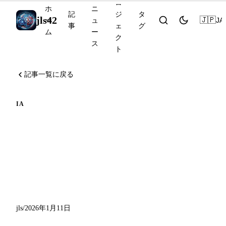
ロ
ホ
ニ
記
ジ
タ
jls42
🇯🇵
JA
ー
ュ
事
ェ
グ
ム
ー
ク
ス
ト
記事一覧に戻る
IA
ディープダイブ：AIエージ
ェントとDraw.io MCPで
AWSダイアグラムを生成す
る
jls
/
2026年1月11日