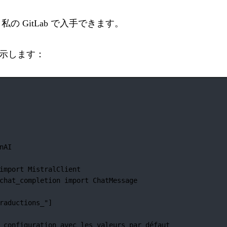
は
私の GitLab
で入手できます。
示します：
nAI
import
 MistralClient
chat_completion 
import
 ChatMessage
raductions_"
]
 configuration avec les valeurs par défaut