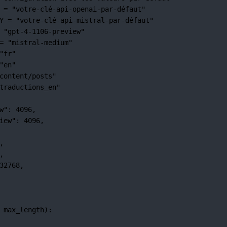
=
"votre-clé-api-openai-par-défaut"
Y
=
"votre-clé-api-mistral-par-défaut"
"gpt-4-1106-preview"
=
"mistral-medium"
"fr"
"en"
content/posts"
traductions_en"
w"
: 
4096
,
iew"
: 
4096
,
,
,
32768
,
 max_length):