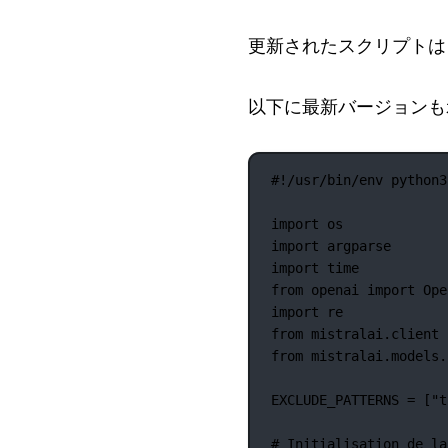
更新されたスクリプト
以下に最新バージョンも
#!/usr/bin/env python3
import
 os
import
 argparse
import
 time
from
 openai 
import
 Ope
import
 re
from
 mistralai.client 
from
 mistralai.models.
EXCLUDE_PATTERNS
=
 [
"t
# Initialisation de la