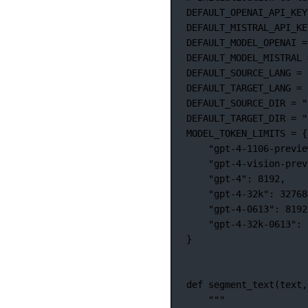
DEFAULT_OPENAI_API_KEY
DEFAULT_MISTRAL_API_KE
DEFAULT_MODEL_OPENAI
=
DEFAULT_MODEL_MISTRAL
DEFAULT_SOURCE_LANG
=
DEFAULT_TARGET_LANG
=
DEFAULT_SOURCE_DIR
=
"
DEFAULT_TARGET_DIR
=
"
MODEL_TOKEN_LIMITS
=
 {
"gpt-4-1106-previe
"gpt-4-vision-prev
"gpt-4"
: 
8192
,
"gpt-4-32k"
: 
32768
"gpt-4-0613"
: 
8192
"gpt-4-32k-0613"
: 
}
def
segment_text
(text,
"""