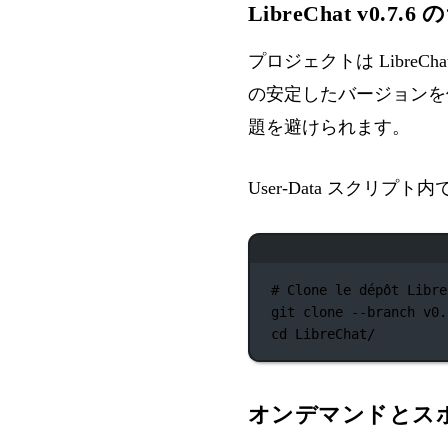
LibreChat v0.7.
プロジェクトは LibreCh
の安定したバージョンを
題を避けられます。
User-Data スクリプト
# Clone le dépôt Libre
git
clone
--branch
v0.
cd
LibreChat/
オンデマンドとス