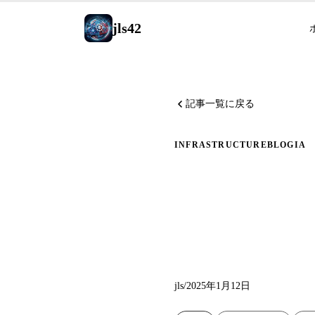
jls42
記事一覧に戻る
INFRASTRUCTURE
BLOG
IA
更新：Libr
への自
jls
/
2025年1月12日