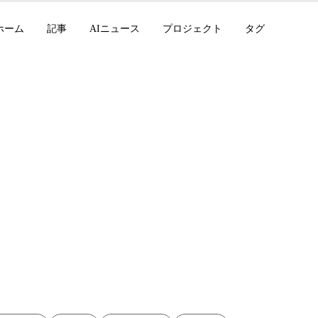
ホーム
記事
AIニュース
プロジェクト
タグ
eChat v0.7.6 — A
動デプロイ