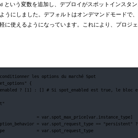
という変数を追加し、デプロイがスポットインスタン
d
ようにしました。デフォルトはオンデマンドモードで、
軽に使えるようになっています。これにより、プロジェ
conditionner les options du marché Spot
et_options"
 {
enabled 
?
 [
1
] 
:
 [] 
# Si spot_enabled est true, le bloc e
t"
=
var
.
spot_max_price[var
.
instance_type]
ption_behavior
=
var
.
spot_request_type 
==
"persistent"
?
pe
=
var
.
spot_request_type