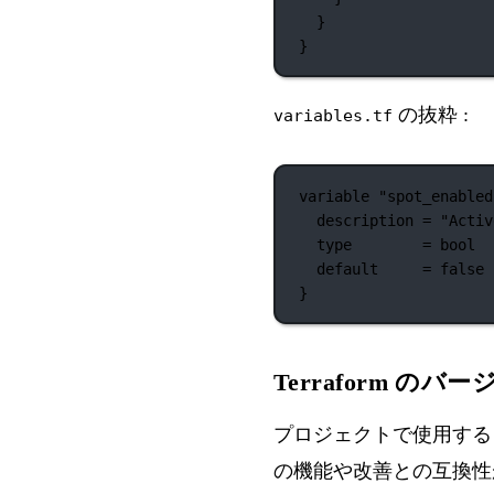
}
}
の抜粋 :
variables.tf
variable
"spot_enabled
description
=
"Activ
type
=
bool
default
=
false
}
Terraform のバ
プロジェクトで使用する Te
の機能や改善との互換性