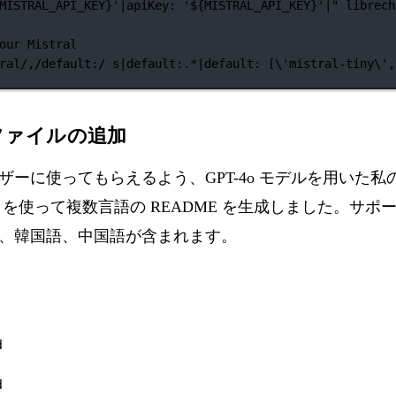
MISTRAL_API_KEY}'|apiKey: '${
MISTRAL_API_KEY
}'|"
librech
our Mistral
ral/,/default:/ s|default:.*|default: [\'mistral-tiny
\'
,
 ファイルの追加
ーに使ってもらえるよう、GPT-4o モデルを用いた私
を使って複数言語の README を生成しました。サポ
、韓国語、中国語が含まれます。
d
d