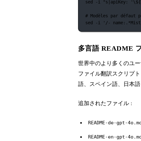
sed
-i
"s|apiKey: '
\$
{
# Modèles par défaut p
sed
-i
'/- name:.*Mist
多言語 README
世界中のより多くのユーザ
ファイル翻訳スクリプト
語、スペイン語、日本語
追加されたファイル :
README-de-gpt-4o.m
README-en-gpt-4o.m