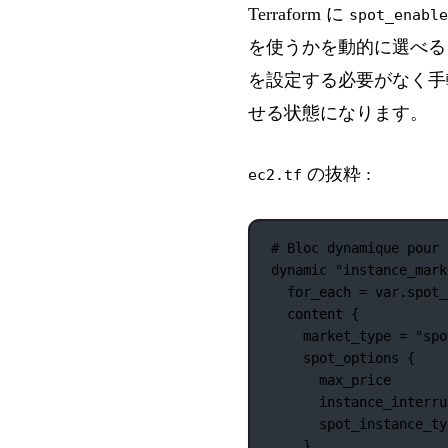
Terraform に
spot_enable
を使うかを動的に選べる
を設定する必要がなく手
せる状態になります。
の抜粋 :
ec2.tf
# Bloc dynamique pour 
dynamic
"instance_mark
for_each
=
var
.
spot_
content
 {
market_type
=
"spo
spot_options
 {
max_price
instance_interru
spot_instance_ty
}