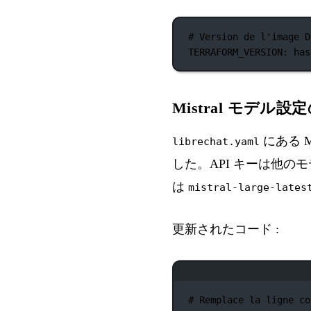
# Version de l'image D
TERRAFORM_VERSION
: 
has
Mistral モデル設
にある 
librechat.yaml
した。API キーは他のモデ
は
mistral-large-lates
更新されたコード :
# Remplace la ligne co