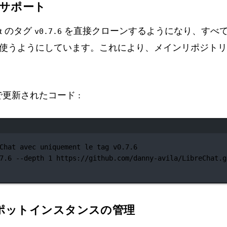
6 のサポート
at のタグ
を直接クローンするようになり、すべ
v0.7.6
使うようにしています。これにより、メインリポジトリ
内で更新されたコード :
ターミナルウィンドウ
Chat avec uniquement le tag v0.7.6
7.6
--depth
1
https://github.com/danny-avila/LibreChat.g
ポットインスタンスの管理