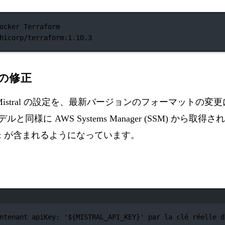
ocker Terraform
hicorp/terraform:1.10.3
定の修正
Mistral の設定を、最新バージョンのフォーマットの
ルと同様に AWS Systems Manager (SSM) から
が含まれるようになっています。
t
ターミナルウィンドウ
ntenant apiKey: '${MISTRAL_API_KEY}' par la clé réelle d