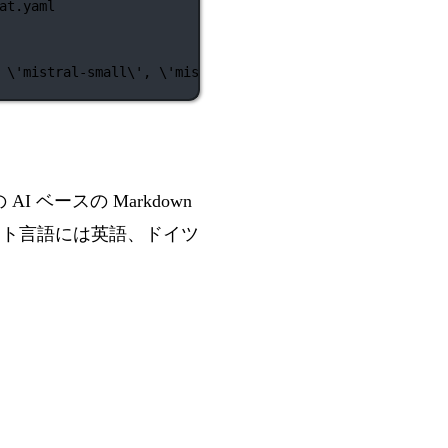
at.yaml
\'
mistral-small
\'
,
\'
mistral-medium
\'
,
\'
mistral-large-
の
AI ベースの Markdown
ート言語には英語、ドイツ