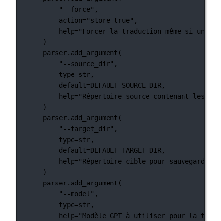
"--force"
,
action
=
"store_true"
,
help
=
"Forcer la traduction même si une tr
)
parser.add_argument(
"--source_dir"
,
type
=
str
,
default
=
DEFAULT_SOURCE_DIR
,
help
=
"Répertoire source contenant les fic
)
parser.add_argument(
"--target_dir"
,
type
=
str
,
default
=
DEFAULT_TARGET_DIR
,
help
=
"Répertoire cible pour sauvegarder l
)
parser.add_argument(
"--model"
,
type
=
str
,
help
=
"Modèle GPT à utiliser pour la tradu