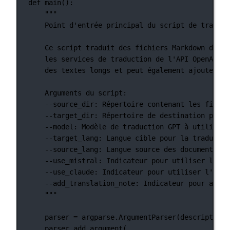
def
main
():
"""
Point d'entrée principal du script de traduct
Ce script traduit des fichiers Markdown d'une
les services de traduction de l'API OpenAI, M
des textes longs et peut également ajouter un
Arguments du script:
--source_dir: Répertoire contenant les fichie
--target_dir: Répertoire de destination pour 
--model: Modèle de traduction GPT à utiliser.
--target_lang: Langue cible pour la traductio
--source_lang: Langue source des documents.
--use_mistral: Indicateur pour utiliser l'API
--use_claude: Indicateur pour utiliser l'API 
--add_translation_note: Indicateur pour ajout
"""
parser 
=
 argparse.ArgumentParser(
description
=
parser.add_argument(