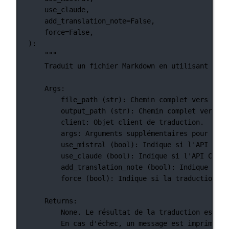
use_claude,
add_translation_note
=
False
,
force
=
False
,
):
"""
Traduit un fichier Markdown en utilisant les 
Args:
file_path (str): Chemin complet vers le f
output_path (str): Chemin complet vers le
client: Objet client de traduction.
args: Arguments supplémentaires pour la t
use_mistral (bool): Indique si l'API Mist
use_claude (bool): Indique si l'API Claud
add_translation_note (bool): Indique si u
force (bool): Indique si la traduction do
Returns:
None. Le résultat de la traduction est éc
En cas d'échec, un message est imprimé po