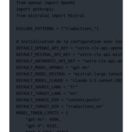
from
 openai 
import
 OpenAI
import
 anthropic
from
 mistralai 
import
 Mistral
EXCLUDE_PATTERNS
=
 [
"traductions_"
]
# Initialisation de la configuration avec les val
DEFAULT_OPENAI_API_KEY
=
"votre-cle-api-openai-pa
DEFAULT_MISTRAL_API_KEY
=
"votre-cle-api-mistral-
DEFAULT_ANTHROPIC_API_KEY
=
"votre-cle-api-anthro
DEFAULT_MODEL_OPENAI
=
"gpt-4o"
DEFAULT_MODEL_MISTRAL
=
"mistral-large-latest"
DEFAULT_MODEL_CLAUDE
=
"claude-3-5-sonnet-2024062
DEFAULT_SOURCE_LANG
=
"fr"
DEFAULT_TARGET_LANG
=
"en"
DEFAULT_SOURCE_DIR
=
"content/posts"
DEFAULT_TARGET_DIR
=
"traductions_en"
MODEL_TOKEN_LIMITS
=
 {
"gpt-4o"
: 
4096
,
"gpt-4"
: 
8192
,