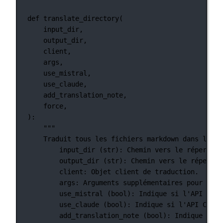
def
translate_directory
(
input_dir,
output_dir,
client,
args,
use_mistral,
use_claude,
add_translation_note,
force,
):
"""
Traduit tous les fichiers markdown dans le ré
input_dir (str): Chemin vers le répertoir
output_dir (str): Chemin vers le répertoi
client: Objet client de traduction.
args: Arguments supplémentaires pour la t
use_mistral (bool): Indique si l'API Mist
use_claude (bool): Indique si l'API Claud
add_translation_note (bool): Indique si u