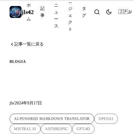
ロ
ホ
ニ
記
ジ
タ
jls42
🇯🇵
JA
ー
ュ
事
ェ
グ
ム
ー
ク
ス
ト
記事一覧に戻る
BLOG
IA
自動翻訳スクリプトの更
新：バージョン1.5
jls
/
2024年9月17日
AI-POWERED MARKDOWN TRANSLATOR
OPENAI
MISTRAL AI
ANTHROPIC
GPT-4O