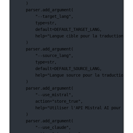
)
parser.add_argument(
"--target_lang"
,
type
=
str
,
default
=
DEFAULT_TARGET_LANG
,
help
=
"Langue cible pour la traduction"
,
)
parser.add_argument(
"--source_lang"
,
type
=
str
,
default
=
DEFAULT_SOURCE_LANG
,
help
=
"Langue source pour la traduction"
,
)
parser.add_argument(
"--use_mistral"
,
action
=
"store_true"
,
help
=
"Utiliser l'API Mistral AI pour la t
)
parser.add_argument(
"--use_claude"
,