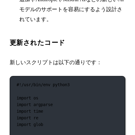
モデルのサポートを容易にするよう設計さ
れています。
更新されたコード
新しいスクリプトは以下の通りです：
#!/usr/bin/env python3
import
 os
import
 argparse
import
 time
import
 re
import
 glob