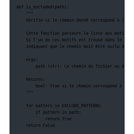
def
is_excluded
(path):
"""
Vérifie si le chemin donné correspond à l'un 
Cette fonction parcourt la liste des motifs d
Si l'un de ces motifs est trouvé dans le chem
indiquant que le chemin doit être exclu du pr
Args:
path (str): Le chemin du fichier ou du ré
Returns:
bool: True si le chemin correspond à l'un
"""
for
 pattern 
in
EXCLUDE_PATTERNS
:
if
 pattern 
in
 path:
return
True
return
False