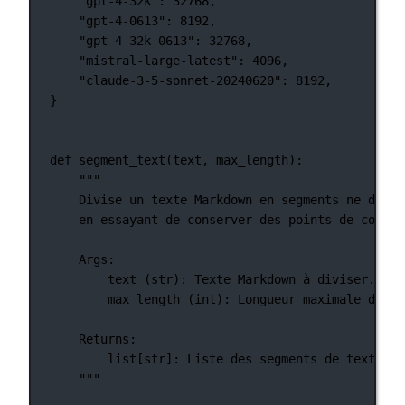
"gpt-4-32k"
: 
32768
,
"gpt-4-0613"
: 
8192
,
"gpt-4-32k-0613"
: 
32768
,
"mistral-large-latest"
: 
4096
,
"claude-3-5-sonnet-20240620"
: 
8192
,
}
def
segment_text
(text, max_length):
"""
Divise un texte Markdown en segments ne dépas
en essayant de conserver des points de coupur
Args:
text (str): Texte Markdown à diviser.
max_length (int): Longueur maximale de ch
Returns:
list[str]: Liste des segments de texte Ma
"""