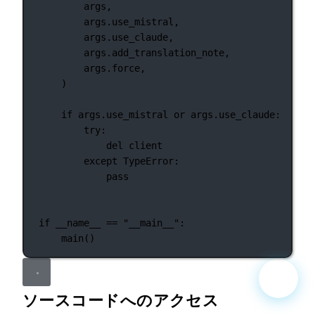
args,
args.use_mistral,
args.use_claude,
args.add_translation_note,
args.force,
)
if
 args.use_mistral 
or
 args.use_claude:
try
:
del
 client
except
TypeError
:
pass
if
__name__
==
"__main__"
:
main()
ソースコードへのアクセス