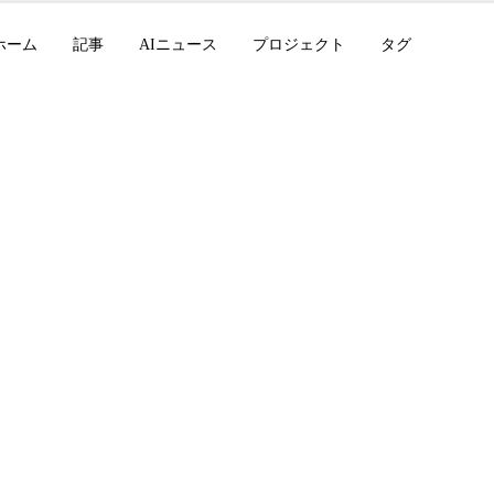
ホーム
記事
AIニュース
プロジェクト
タグ
red Markdown Trans
更新（v1.9）：新
レビューなしでもき