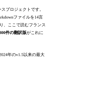
ースプロジェクトです。
arkdownファイルを14言
おり、ここで読むフランス
,800件の翻訳版
がこれに
24年のv1.5以来の最大