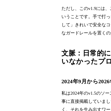
ただし、このv1.9に
いうことです。手で打っ
して」きれいで安全なコ
なガードレールを置くの
文脈：日常的
いなかったプ
2024年9月から2
私は
2024年のv1.5
事に直接掲載していまし
く、それを生み出すワー