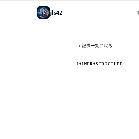
jls42
記事一覧に戻る
IA
INFRASTRUCTURE
AI-Powe
リプトの
アAIで