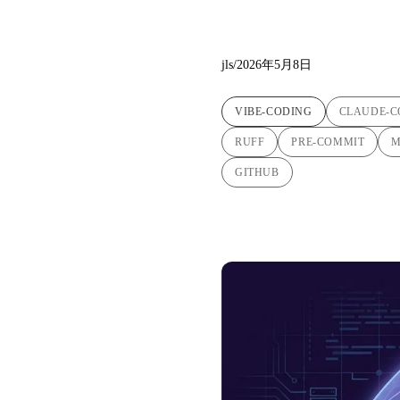
ードを目
jls
/
2026年5月8日
VIBE-CODING
CLAUDE-C
RUFF
PRE-COMMIT
GITHUB