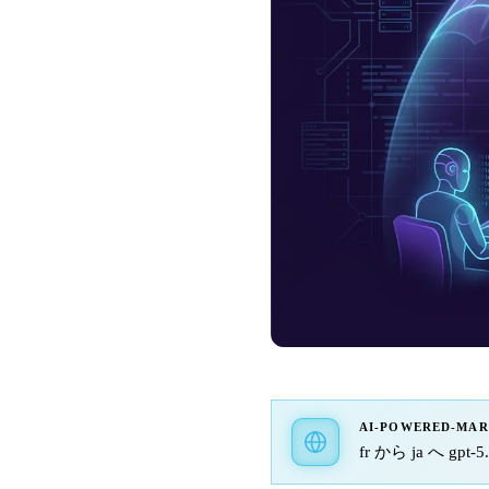
AI-POWERED-MA
fr から ja へ gp