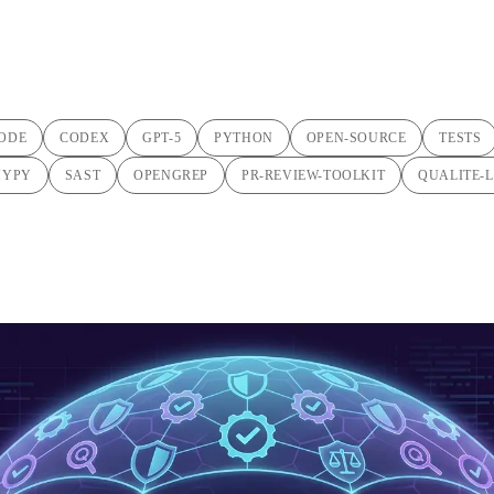
指す方法
ODE
CODEX
GPT-5
PYTHON
OPEN-SOURCE
TESTS
MYPY
SAST
OPENGREP
PR-REVIEW-TOOLKIT
QUALITE-L