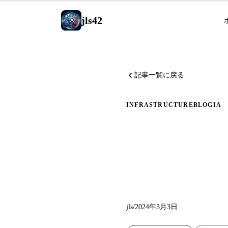
jls42
記事一覧に戻る
INFRASTRUCTURE
BLOG
IA
AI搭載
ードブ
jls
/
2024年3月3日