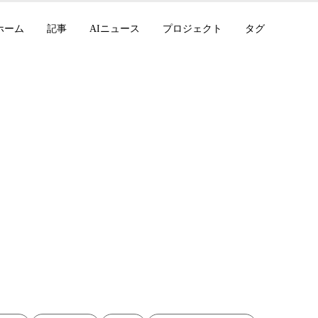
ホーム
記事
AIニュース
プロジェクト
タグ
Markdown翻訳スク
ロック検出の改善