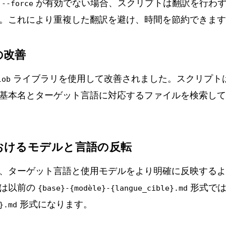
ン
が有効でない場合、スクリプトは翻訳を行わず
--force
。これにより重複した翻訳を避け、時間を節約できます
の改善
ライブラリを使用して改善されました。スクリプト
lob
基本名とターゲット言語に対応するファイルを検索して
おけるモデルと言語の反転
、ターゲット言語と使用モデルをより明確に反映するよ
名は以前の
形式では
{base}-{modèle}-{langue_cible}.md
形式になります。
}.md