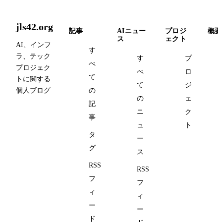
jls42.org
記事
AIニュー
プロジ
概要
ス
ェクト
AI、インフ
す
ラ、テック
す
プ
べ
プロジェク
べ
ロ
て
トに関する
て
ジ
個人ブログ
の
の
ェ
記
ニ
ク
事
ュ
ト
タ
ー
グ
ス
RSS
RSS
フ
フ
ィ
ィ
ー
ー
ド