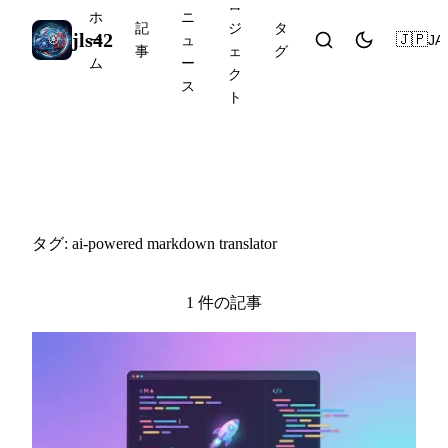
ロ
ホ
ニ
記
ジ
タ
jls42
🇯🇵
JA
ー
ュ
事
ェ
グ
ム
ー
ク
ス
ト
#ai-powered markdown
translator
タグ: ai-powered markdown translator
1 件の記事