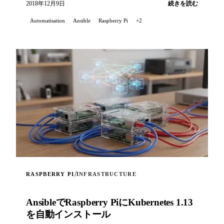
2018年12月9日
続きを読む
Automatisation
Ansible
Raspberry Pi
+2
/
RASPBERRY PI
INFRASTRUCTURE
AnsibleでRaspberry PiにKubernetes 1.13
を自動インストール