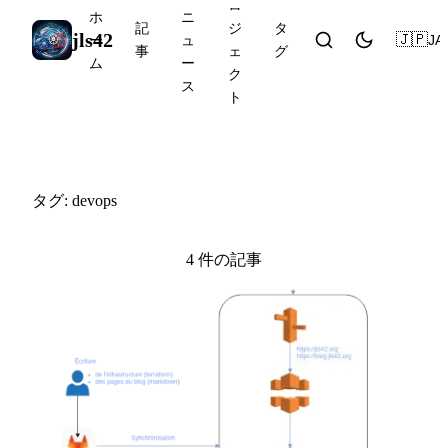
ロ
ホ
ニ
記
ジ
タ
jls42
🇯🇵
JA
ー
ュ
事
ェ
グ
ム
ー
ク
ス
ト
#devops
タグ: devops
4 件の記事