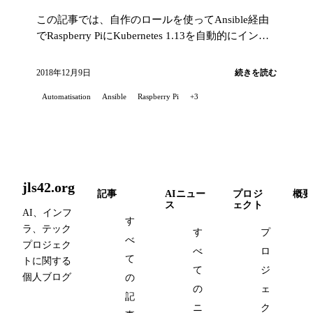
この記事では、自作のロールを使ってAnsible経由
でRaspberry PiにKubernetes 1.13を自動的にインス
トールする方法を紹介します。
2018年12月9日
続きを読む
Automatisation
Ansible
Raspberry Pi
+3
jls42.org
記事
AIニュー
プロジ
概要
ス
ェクト
AI、インフ
す
ラ、テック
す
プ
べ
プロジェク
べ
ロ
て
トに関する
て
ジ
個人ブログ
の
の
ェ
記
ニ
ク