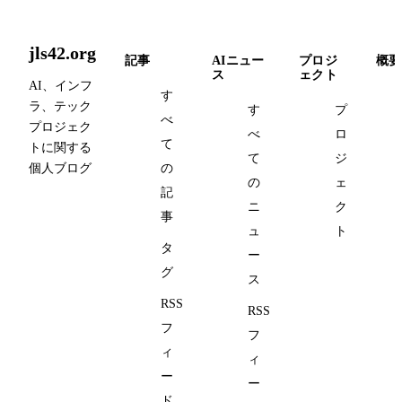
jls42.org
記事
AIニュー
プロジ
概要
ス
ェクト
AI、インフ
す
ラ、テック
す
プ
べ
プロジェク
べ
ロ
て
トに関する
て
ジ
個人ブログ
の
の
ェ
記
ニ
ク
事
ュ
ト
タ
ー
グ
ス
RSS
RSS
フ
フ
ィ
ィ
ー
ー
ド