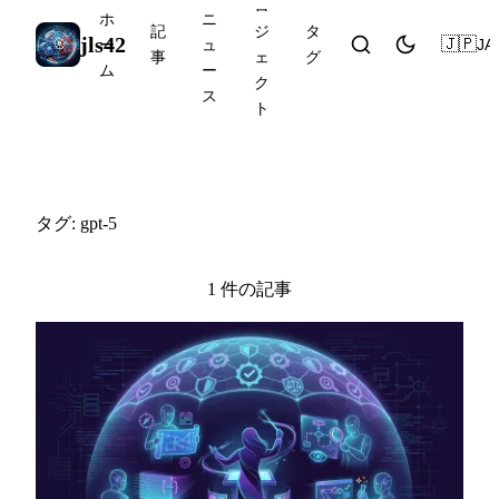
ロ
ホ
ニ
記
ジ
タ
jls42
🇯🇵
JA
ー
ュ
事
ェ
グ
ム
ー
ク
ス
ト
#gpt-5
タグ: gpt-5
1 件の記事