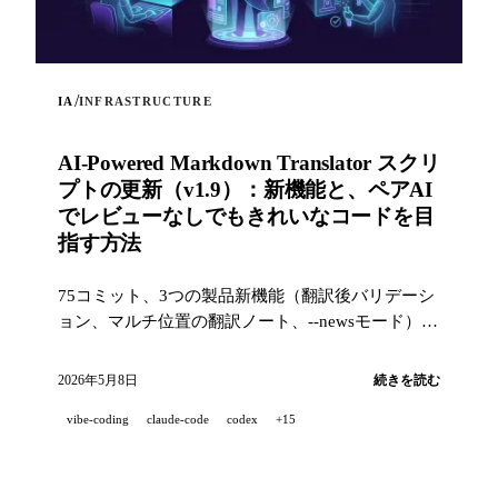
/
IA
INFRASTRUCTURE
AI-Powered Markdown Translator スクリ
プトの更新（v1.9）：新機能と、ペアAI
でレビューなしでもきれいなコードを目
指す方法
75コミット、3つの製品新機能（翻訳後バリデーシ
ョン、マルチ位置の翻訳ノート、--newsモード）
と、産業レベルの品質スタック（14のフック、229
のテスト、AI支援PRレビュー）で、プロジェクト
2026年5月8日
続きを読む
を100%ペアAI開発したときにきれいなコードを目
vibe-coding
claude-code
codex
+15
指すための取り組み。