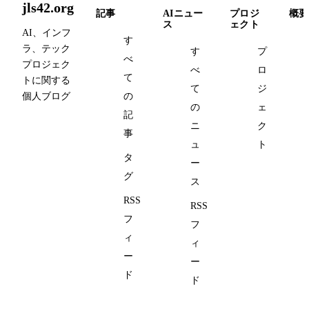
jls42.org
記事
AIニュー
プロジ
概要
ス
ェクト
AI、インフ
す
ラ、テック
す
プ
べ
プロジェク
べ
ロ
て
トに関する
て
ジ
個人ブログ
の
の
ェ
記
ニ
ク
事
ュ
ト
タ
ー
グ
ス
RSS
RSS
フ
フ
ィ
ィ
ー
ー
ド
ド