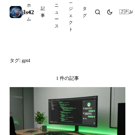
ロ
ホ
ニ
記
ジ
タ
jls42
🇯🇵
JA
ー
ュ
事
ェ
グ
ム
ー
ク
ス
ト
#gpt4
タグ: gpt4
1 件の記事