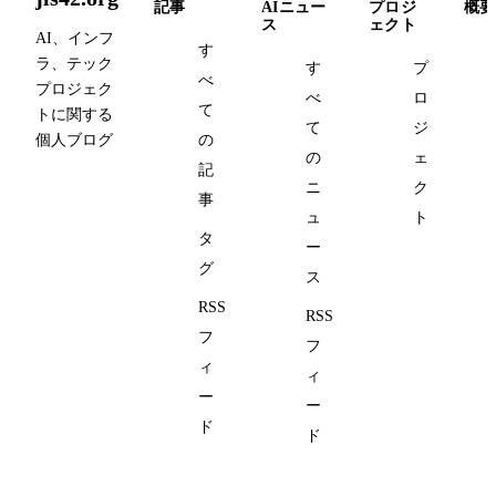
記事
AIニュー
プロジ
概要
ス
ェクト
AI、インフ
す
ラ、テック
す
プ
べ
プロジェク
べ
ロ
て
トに関する
て
ジ
個人ブログ
の
の
ェ
記
ニ
ク
事
ュ
ト
タ
ー
グ
ス
RSS
RSS
フ
フ
ィ
ィ
ー
ー
ド
ド