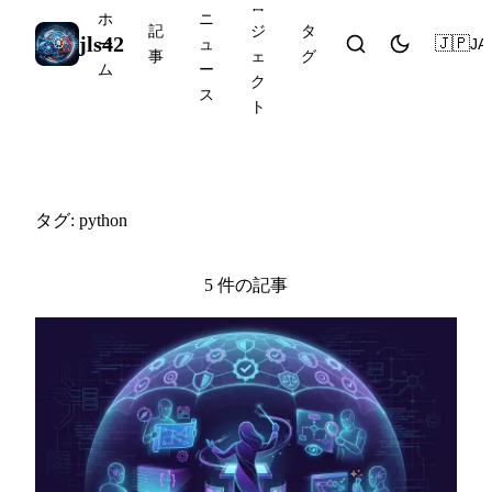
ロ
ホ
ニ
記
ジ
タ
jls42
🇯🇵
JA
ー
ュ
事
ェ
グ
ム
ー
ク
ス
ト
#python
タグ: python
5 件の記事