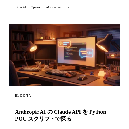
デルの応答内の LaTeX 式をターミナルで読みやす
GenAI
OpenAI
o1-preview
+2
い Unicode テキストに変換します。
/
BLOG
IA
Anthropic AI の Claude API を Python
POC スクリプトで探る