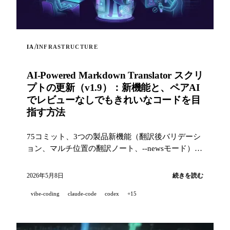
/
IA
INFRASTRUCTURE
AI-Powered Markdown Translator スクリ
プトの更新（v1.9）：新機能と、ペアAI
でレビューなしでもきれいなコードを目
指す方法
75コミット、3つの製品新機能（翻訳後バリデーシ
ョン、マルチ位置の翻訳ノート、--newsモード）
と、産業レベルの品質スタック（14のフック、229
のテスト、AI支援PRレビュー）で、プロジェクト
2026年5月8日
続きを読む
を100%ペアAI開発したときにきれいなコードを目
vibe-coding
claude-code
codex
+15
指すための取り組み。