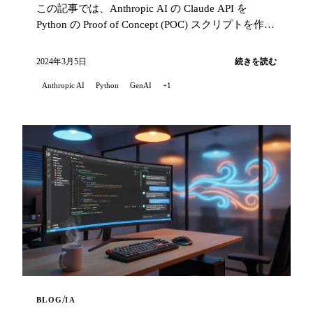
この記事では、Anthropic AI の Claude API を
Python の Proof of Concept (POC) スクリプトを作成
して探ります。このスクリプトは Claude API の機
能を明らかにし、AI をアプリケーションやワーク
2024年3月5日
続きを読む
フローに統合する方法を示します。
Anthropic AI
Python
GenAI
+1
/
BLOG
IA