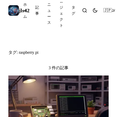
ロ
ホ
ニ
記
ジ
タ
jls42
🇯🇵
JA
ー
ュ
事
ェ
グ
ム
ー
ク
ス
ト
#raspberry pi
タグ: raspberry pi
3 件の記事