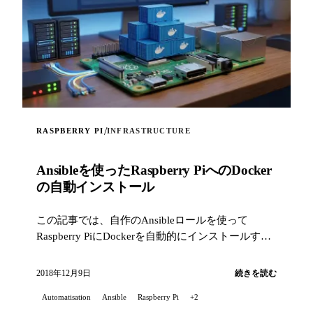
/
RASPBERRY PI
INFRASTRUCTURE
Ansibleを使ったRaspberry PiへのDocker
の自動インストール
この記事では、自作のAnsibleロールを使って
Raspberry PiにDockerを自動的にインストールする
方法を紹介します。
2018年12月9日
続きを読む
Automatisation
Ansible
Raspberry Pi
+2