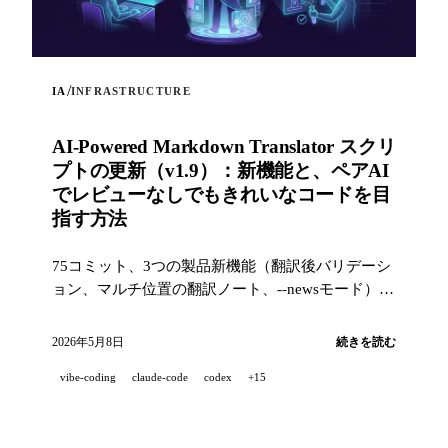
/
IA
INFRASTRUCTURE
AI-Powered Markdown Translator スクリ
プトの更新（v1.9）：新機能と、ペアAI
でレビューなしでもきれいなコードを目
指す方法
75コミット、3つの製品新機能（翻訳後バリデーシ
ョン、マルチ位置の翻訳ノート、--newsモード）
と、産業レベルの品質スタック（14のフック、229
のテスト、AI支援PRレビュー）で、プロジェクト
2026年5月8日
続きを読む
を100%ペアAI開発したときにきれいなコードを目
vibe-coding
claude-code
codex
+15
指すための取り組み。