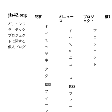
jls42.org
記事
AIニュー
プロジ
概要
ス
ェクト
AI、インフ
す
ラ、テック
す
プ
べ
プロジェク
べ
ロ
て
トに関する
て
ジ
個人ブログ
の
の
ェ
記
ニ
ク
事
ュ
ト
タ
ー
グ
ス
RSS
RSS
フ
フ
ィ
ィ
ー
ー
ド