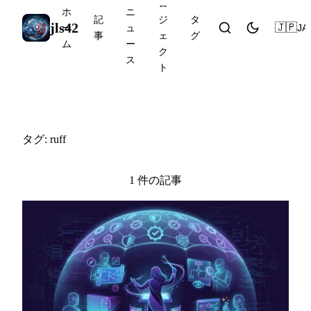
ロ
ホ
ニ
記
ジ
タ
jls42
🇯🇵
JA
ー
ュ
事
ェ
グ
ム
ー
ク
ス
ト
#ruff
タグ: ruff
1 件の記事