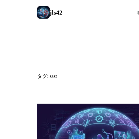
jls42
#sast
タグ: sast