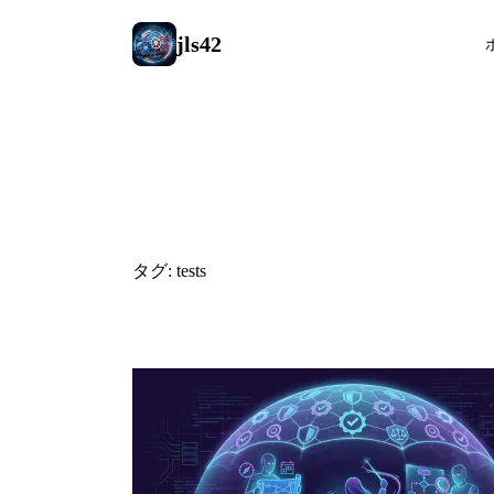
jls42
#tests
タグ: tests