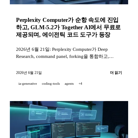
Perplexity Computer가 순항 속도에 진입
하고, GLM-5.2가 Together AI에서 무료로
제공되며, 에이전틱 코드 도구가 등장
2026년 6월 21일: Perplexity Computer가 Deep
Research, command panel, forking을 통합하고,
Together AI가 GLM-5.2를 무료로 배포하며
OpenRouter에서 가장 빠른 서버가 된다. Amp는
2026년 6월 21일
더 읽기
Librarian을 가속화하고(3배 더 빠름, 43% 더 저렴함)
ia-generative
coding-tools
agents
+4
Custom Agents를 출시하며, v0는 Annotations 모드와
Apple/Google Pay 결제를 도입한다.