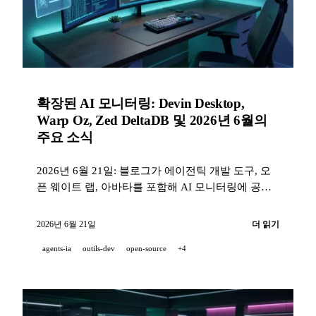
확장된 AI 모니터링: Devin Desktop,
Warp Oz, Zed DeltaDB 및 2026년 6월의
주요 소식
2026년 6월 21일: 블로그가 에이전틱 개발 도구, 오
픈 웨이트 랩, 아바타를 포함해 AI 모니터링에 공식
소스 14곳을 새로 추가했다. 6월 동향: Devin
Desktop이 Windsurf를 잇고, Warp가 Oz를 출시하며,
2026년 6월 21일
더 읽기
Cursor가 SpaceX와 협력하고, Zed가 DeltaDB를 공개
agents-ia
outils-dev
open-source
+4
하고, Replit이 보안을 강화한다.