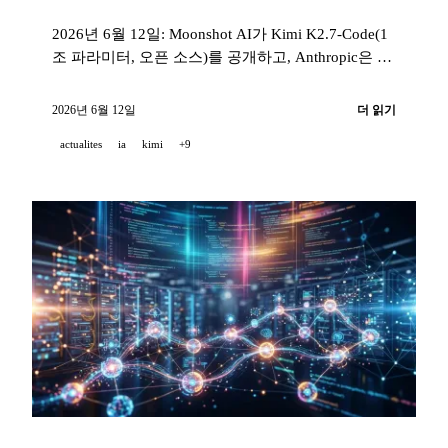
2026년 6월 12일: Moonshot AI가 Kimi K2.7-Code(1
조 파라미터, 오픈 소스)를 공개하고, Anthropic은 AI
에 대한 미국인의 인식을 다룬 대규모 전국 조사 결
과를 발표하며, TCS는 5만 명의 직원에게 Claude를
2026년 6월 12일
더 읽기
배포하고, MiniMax M3는 NVIDIA의 무료 GPU 엔드
actualites
ia
kimi
+9
포인트와 함께 가중치를 공개합니다.