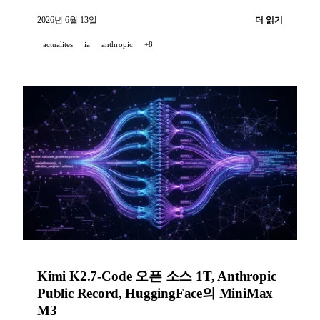
AgentPerf에서 메가와트당 에이전트 수가 20배 더 많
2026년 6월 13일
더 읽기
음을 보여 주며, GitHub는 Copilot app을 모든 유료
actualites
ia
anthropic
+8
요금제로 확장한다.
Kimi K2.7-Code 오픈 소스 1T, Anthropic
Public Record, HuggingFace의 MiniMax
M3