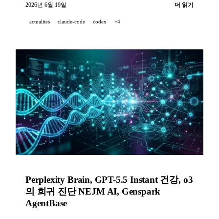
합류하며, Codex Record & Replay가 시연 기반 워크
2026년 6월 19일
더 읽기
플로를 자동화하고, Midjourney Medical이 초음파 스
actualites
claude-code
codex
+4
캐너를 공개한다.
Perplexity Brain, GPT-5.5 Instant 건강, o3
의 희귀 진단 NEJM AI, Genspark
AgentBase