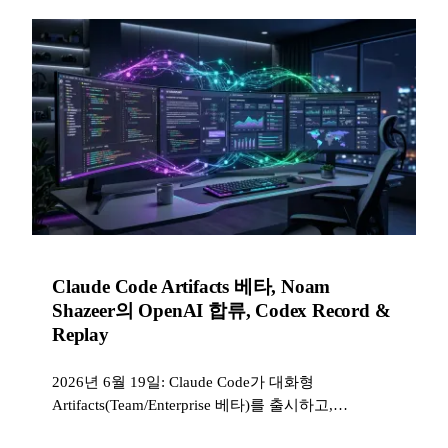
Claude Code Artifacts 베타, Noam
Shazeer의 OpenAI 합류, Codex Record &
Replay
2026년 6월 19일: Claude Code가 대화형
Artifacts(Team/Enterprise 베타)를 출시하고,
Transformer 공동 저자인 Noam Shazeer가 OpenAI에