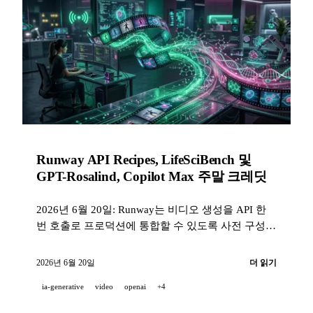
Runway API Recipes, LifeSciBench 및
GPT-Rosalind, Copilot Max 주말 크레딧
2026년 6월 20일: Runway는 비디오 생성을 API 한
번 호출로 프로덕션에 통합할 수 있도록 사전 구성된
엔드포인트를 출시하고, OpenAI는 LifeSciBench(박
사급 과제 750개)를 공개하며 36.1%의 통과율을 보
2026년 6월 20일
더 읽기
이는 GPT-Rosalind를 선보이고, Copilot Max는 이번
ia-generative
video
openai
+4
주말 200달러의 크레딧을 배포한다.