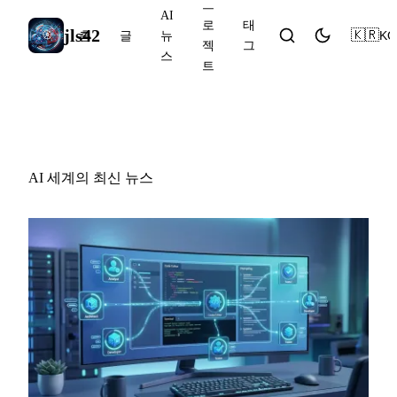
프
AI
로
태
jls42
🇰🇷
KO
홈
글
뉴
젝
그
스
트
AI 뉴스
AI 세계의 최신 뉴스