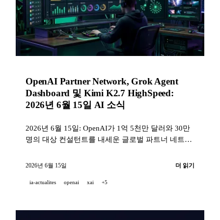
OpenAI Partner Network, Grok Agent
Dashboard 및 Kimi K2.7 HighSpeed:
2026년 6월 15일 AI 소식
2026년 6월 15일: OpenAI가 1억 5천만 달러와 30만
명의 대상 컨설턴트를 내세운 글로벌 파트너 네트워
크를 출범하고, xAI는 멀티 에이전트 대시보드를 배
포하며 Grok을 Warp에 통합하고, Kimi는 오픈소스
2026년 6월 15일
더 읽기
모델의 속도를 최대 6배까지 높이며, Pika는
ia-actualites
openai
xai
+5
Director's Suite를 선보이고, ElevenLabs는 API를 통
해 Music v2를 개방한다.