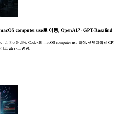
 macOS computer use로 이동, OpenAI가 GPT-Rosalin
ench Pro 64.3%, Codex의 macOS computer use 확장, 생명과학용 GPT-R
 그리고 gh skill 명령.