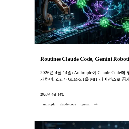
Routines Claude Code, Gemini Rob
2026년 4월 14일: Anthropic이 Claude Cod
개하며, Z.ai가 GLM-5.1을 MIT 라이선스로 공개
2026년 4월 14일
anthropic
claude-code
openai
+4