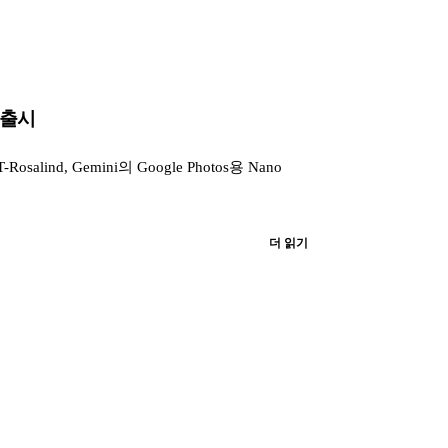
d 출시
osalind, Gemini의 Google Photos용 Nano
더 읽기