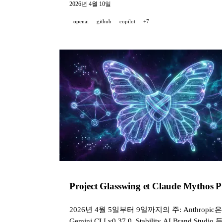
2026년 4월 10일
openai
github
copilot
+7
Project Glasswing et Claude Mythos 
2026년 4월 5일부터 9일까지의 주: Anthropic은 Cl
Gemini CLI v0.37.0, Stability AI Brand St