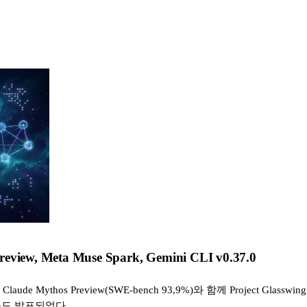
Preview, Meta Muse Spark, Gemini CLI v0.37.0
aude Mythos Preview(SWE-bench 93,9%)와 함께 Project Glas
udio 등도 발표되었다.