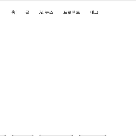
홈
글
AI 뉴스
프로젝트
태그
max]: Black Forest 
모델 출시