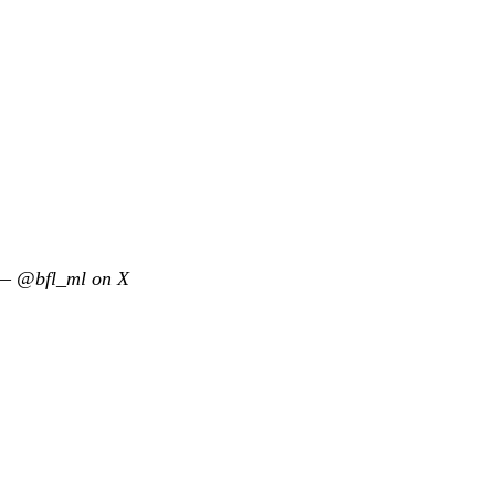
—
@bfl_ml on X