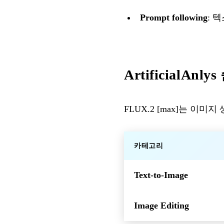
Prompt following
: 
ArtificialAnly
FLUX.2 [max]는 이미지
카테고리
Text-to-Image
Image Editing