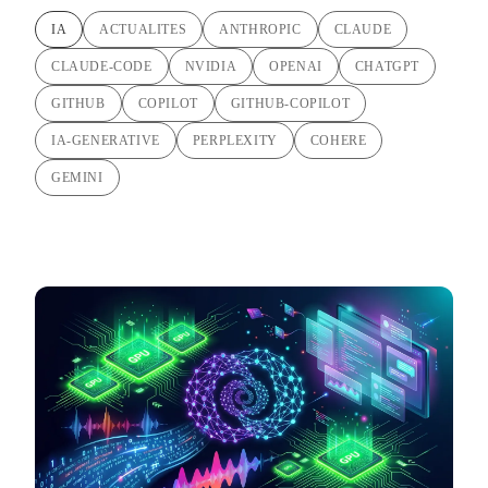
IA
ACTUALITES
ANTHROPIC
CLAUDE
CLAUDE-CODE
NVIDIA
OPENAI
CHATGPT
GITHUB
COPILOT
GITHUB-COPILOT
IA-GENERATIVE
PERPLEXITY
COHERE
GEMINI