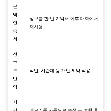
문
맥
정보를 한 번 기억해 이후 대화에서
연
재사용
속
성
선
호
도
식단, 시간대 등 개인 제약 적용
반
영
시
간
메모리를 자동으로 수정 — 여행 후