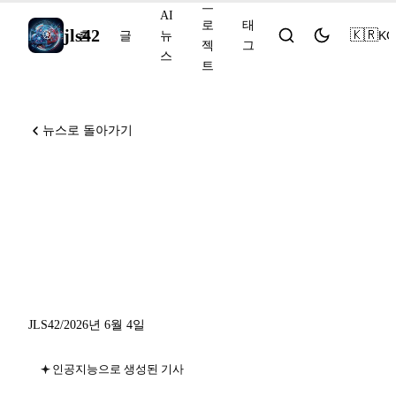
프
AI
로
태
jls42
🇰🇷
KO
홈
글
뉴
젝
그
스
트
뉴스로 돌아가기
Anthropic, AI의 재귀적 자기
개선 공개, NVIDIA
Nemotron 3 Ultra 오픈소스,
Suno 4억 달러 조달
JLS42
/
2026년 6월 4일
인공지능으로 생성된 기사