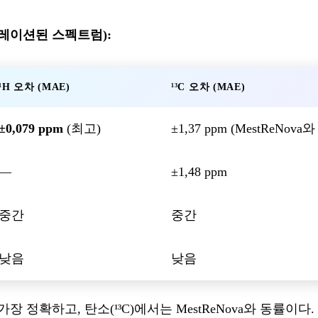
레이션된 스펙트럼):
¹H 오차 (MAE)
¹³C 오차 (MAE)
±0,079 ppm
(최고)
±1,37 ppm (MestReNova
—
±1,48 ppm
중간
중간
낮음
낮음
서 가장 정확하고, 탄소(¹³C)에서는 MestReNova와 동률이다