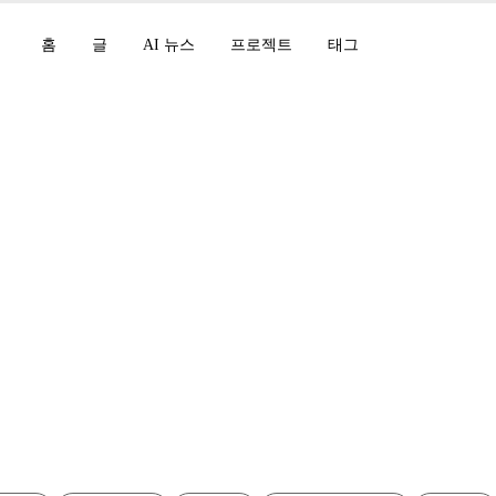
홈
글
AI 뉴스
프로젝트
태그
k-V4 Preview, Clau
 CVPR 2026 수상작