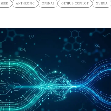
PSEEK
ANTHROPIC
OPENAI
GITHUB-COPILOT
NVIDIA